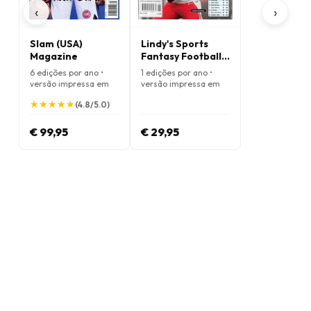
‹
›
Slam (USA)
Lindy's Sports
Magazine
Fantasy Football
Magazine
6 edições por ano •
1 edições por ano •
versão impressa em
versão impressa em
Inglês
Inglês
★
★
★
★
★
★
★
★
★
★
(4.8/5.0)
€ 99,95
€ 29,95