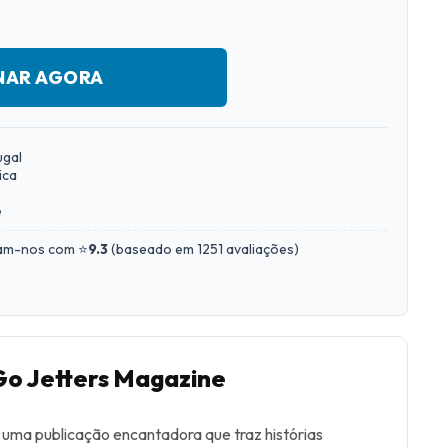
NAR AGORA
ugal
ica
e
iam-nos com ⭐
9.3
(
baseado em 1251 avaliações
)
Go Jetters Magazine
uma publicação encantadora que traz histórias