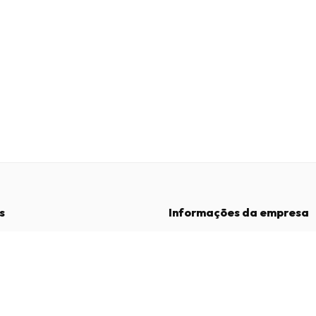
s
Informações da empresa
Empresa
:
Maja Magazines
3043 PR Rotterdam, Países Baixos
dições
Número de IVA
:
NL817937778B01
vacidade
Câmara de Comércio
:
27300515
de Reclamações