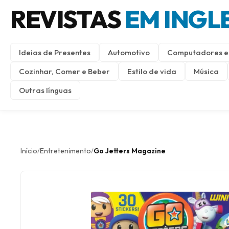
REVISTAS
EM INGL
Ideias de Presentes
Automotivo
Computadores e 
Cozinhar, Comer e Beber
Estilo de vida
Música
Outras línguas
Início
Entretenimento
Go Jetters Magazine
/
/