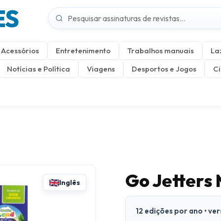
ES
Acessórios
Entretenimento
Trabalhos manuais
La
Notícias e Política
Viagens
Desportos e Jogos
Ci
Go Jetters
Inglês
12 edições por ano • ve