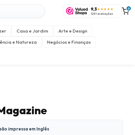
9,3
0
★★★★★
1251 avaliações
zer
Casa e Jardim
Arte e Design
ência e Natureza
Negócios e Finanças
 Magazine
rsão impressa em Inglês