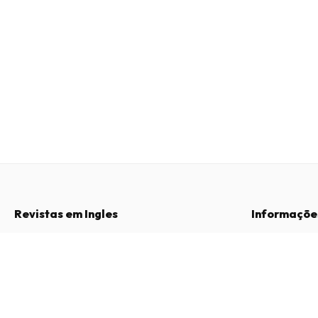
Revistas em Ingles
Informaçõe
Perguntas Frequentes
Sobre Nós
Go Jetters Magazine
Direito de Livre Resolução
Termos e Con
12 edições por ano • versão impressa em Inglês
Contacto
Política de Pri
Procedimento 