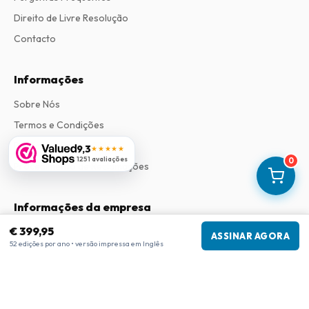
Direito de Livre Resolução
Contacto
Informações
Sobre Nós
Termos e Condições
Política de Privacidade
9,3
★★★★★
1251 avaliações
0
Procedimento de Reclamações
Informações da empresa
€ 399,95
Empresa
:
Maja Magazines
ASSINAR AGORA
52 edições por ano • versão impressa em Inglês
3043 PR Rotterdam, Países Baixos
Número de IVA
:
NL817937778B01
Câmara de Comércio
:
27300515