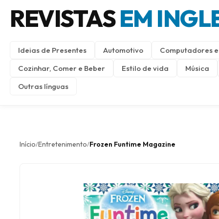
REVISTAS
EM INGL
Ideias de Presentes
Automotivo
Computadores e 
Cozinhar, Comer e Beber
Estilo de vida
Música
Outras línguas
Início
Entretenimento
Frozen Funtime Magazine
/
/