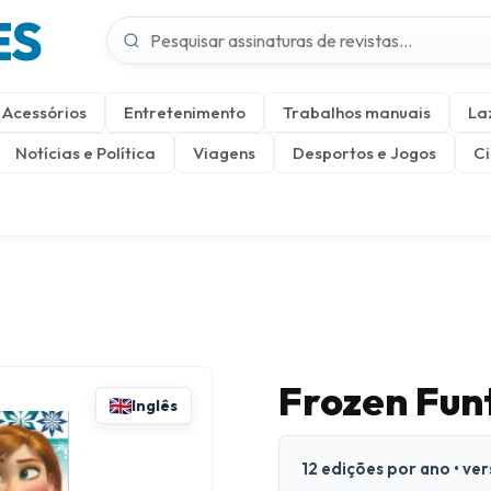
ES
Acessórios
Entretenimento
Trabalhos manuais
La
Notícias e Política
Viagens
Desportos e Jogos
Ci
Frozen Fun
Inglês
12 edições por ano • ve