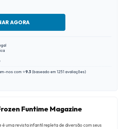
NAR AGORA
ugal
ica
e
iam-nos com ⭐
9.3
(
baseado em 1251 avaliações
)
 Frozen Funtime Magazine
é uma revista infantil repleta de diversão com seus