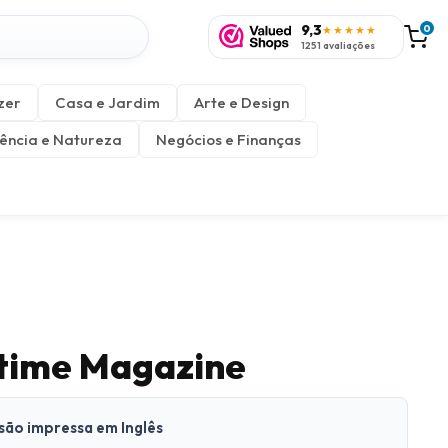
9,3
0
★★★★★
1251 avaliações
zer
Casa e Jardim
Arte e Design
ência e Natureza
Negócios e Finanças
time Magazine
rsão impressa em Inglês