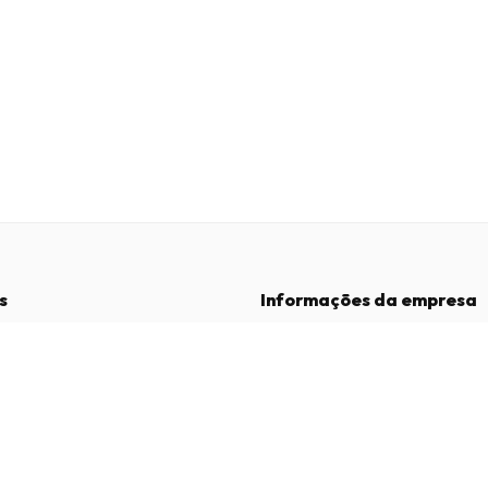
s
Informações da empresa
Empresa
:
Maja Magazines
3043 PR Rotterdam, Países Baixos
dições
Número de IVA
:
NL817937778B01
vacidade
Câmara de Comércio
:
27300515
de Reclamações