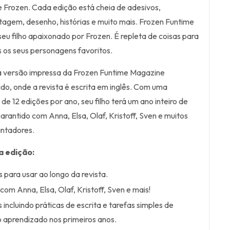
 Frozen. Cada edição está cheia de adesivos,
ntagem, desenho, histórias e muito mais. Frozen Funtime
 seu filho apaixonado por Frozen. É repleta de coisas para
s os seus personagens favoritos.
 a versão impressa da Frozen Funtime Magazine
do, onde a revista é escrita em inglês. Com uma
de 12 edições por ano, seu filho terá um ano inteiro de
rantido com Anna, Elsa, Olaf, Kristoff, Sven e muitos
ntadores.
a edição:
 para usar ao longo da revista.
com Anna, Elsa, Olaf, Kristoff, Sven e mais!
 incluindo práticas de escrita e tarefas simples de
 aprendizado nos primeiros anos.