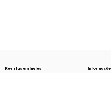
Revistas em Ingles
Informaçõe
Perguntas Frequentes
Sobre Nós
Frozen Funtime Magazine
Direito de Livre Resolução
Termos e Con
12 edições por ano • versão impressa em Inglês
Contacto
Política de Pri
Procedimento 