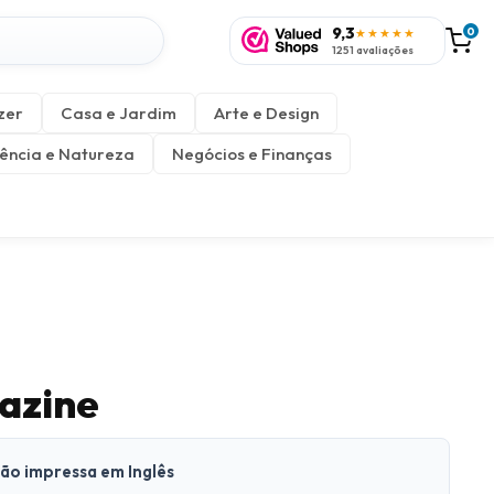
9,3
0
★★★★★
1251 avaliações
zer
Casa e Jardim
Arte e Design
ência e Natureza
Negócios e Finanças
azine
são impressa em Inglês