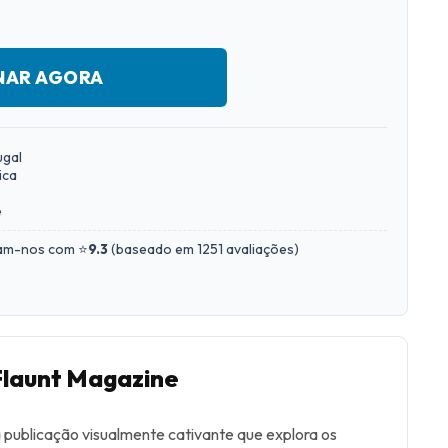
NAR AGORA
ugal
ica
e
iam-nos com ⭐
9.3
(
baseado em 1251 avaliações
)
Flaunt Magazine
publicação visualmente cativante que explora os