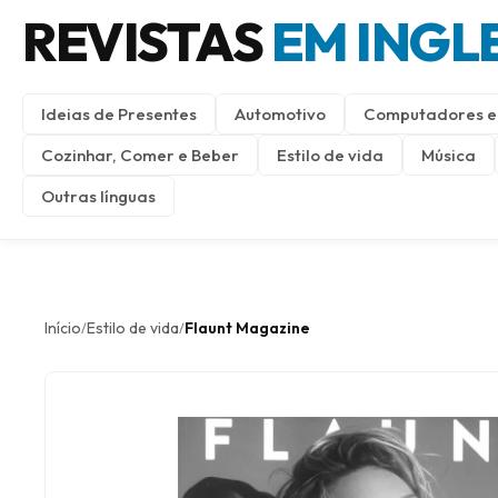
REVISTAS
EM INGL
Ideias de Presentes
Automotivo
Computadores e 
Cozinhar, Comer e Beber
Estilo de vida
Música
Outras línguas
Início
Estilo de vida
Flaunt Magazine
/
/