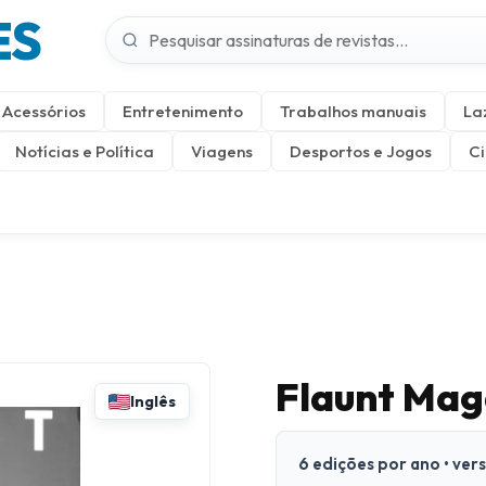
ES
Acessórios
Entretenimento
Trabalhos manuais
La
Notícias e Política
Viagens
Desportos e Jogos
Ci
Flaunt Mag
Inglês
6 edições por ano • ver