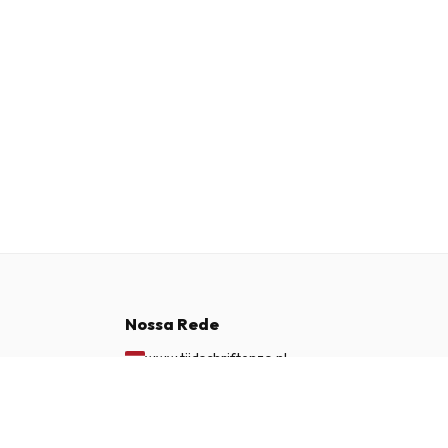
Nossa Rede
www.tijdschriftenzo.nl
www.englischezeitschriften.de
€ 199,95
ASSINAR AGORA
www.magazinesenanglais.fr
www.rivisteininglese.it