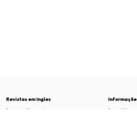
Revistas em Ingles
Informaçõe
Perguntas Frequentes
Sobre Nós
Direito de Livre Resolução
Termos e Con
Flaunt Magazine
6 edições por ano • versão impressa em Inglês
Contacto
Política de Pri