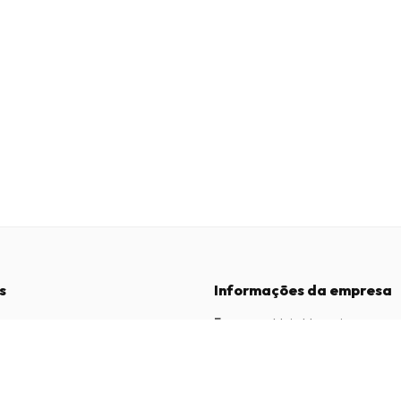
s
Informações da empresa
Empresa
:
Maja Magazines
3043 PR Rotterdam, Países Baixos
dições
Número de IVA
:
NL817937778B01
vacidade
Câmara de Comércio
:
27300515