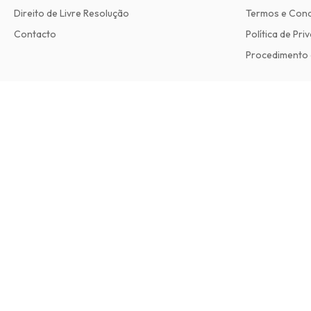
Direito de Livre Resolução
Termos e Con
Contacto
Política de Pri
Procedimento 
Flash Art International Magazine (Inglês)
4 edições por ano • versão impressa em Inglês