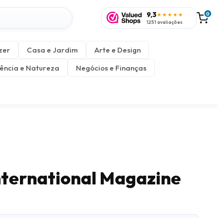
9,3
0
★★★★★
1251 avaliações
zer
Casa e Jardim
Arte e Design
ência e Natureza
Negócios e Finanças
International Magazine