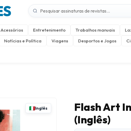
ES
Acessórios
Entretenimento
Trabalhos manuais
La
Notícias e Política
Viagens
Desportos e Jogos
Ci
Flash Art 
Inglês
(Inglês)