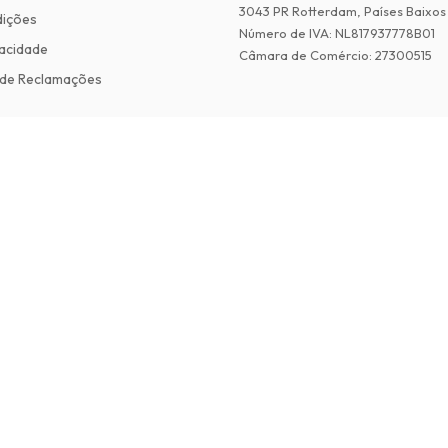
3043 PR Rotterdam, Países Baixos
dições
Número de IVA
:
NL817937778B01
vacidade
Câmara de Comércio
:
27300515
de Reclamações
©
2026
Revistas em Ingles