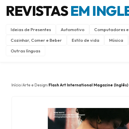
REVISTAS
EM INGL
Ideias de Presentes
Automotivo
Computadores e 
Cozinhar, Comer e Beber
Estilo de vida
Música
Outras línguas
Início
Arte e Design
Flash Art International Magazine (Inglês)
/
/