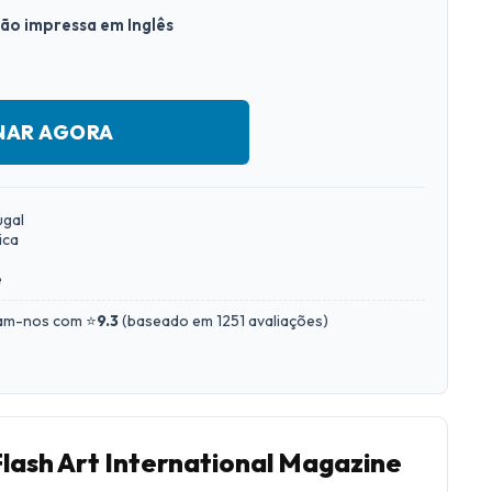
são impressa em Inglês
NAR AGORA
ugal
ica
e
iam-nos com ⭐
9.3
(
baseado em 1251 avaliações
)
Flash Art International Magazine