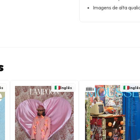
Imagens de alta quali
s
ês
Inglês
Inglê