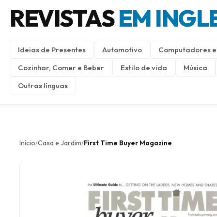
REVISTAS
EM INGL
Ideias de Presentes
Automotivo
Computadores e 
Cozinhar, Comer e Beber
Estilo de vida
Música
Outras línguas
Início
Casa e Jardim
First Time Buyer Magazine
/
/