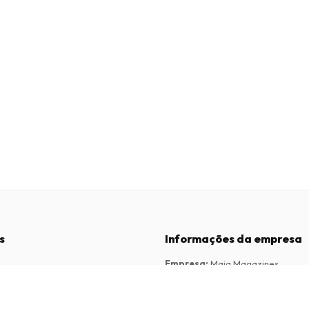
s
Informações da empresa
Empresa
:
Maja Magazines
3043 PR Rotterdam, Países Baixos
dições
Número de IVA
:
NL817937778B01
vacidade
Câmara de Comércio
:
27300515