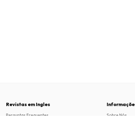
Revistas em Ingles
Informaçõe
Perguntas Frequentes
Sobre Nós
Direito de Livre Resolução
Termos e Con
First Time Buyer Magazine
6 edições por ano • versão impressa em Inglês
Contacto
Política de Pri