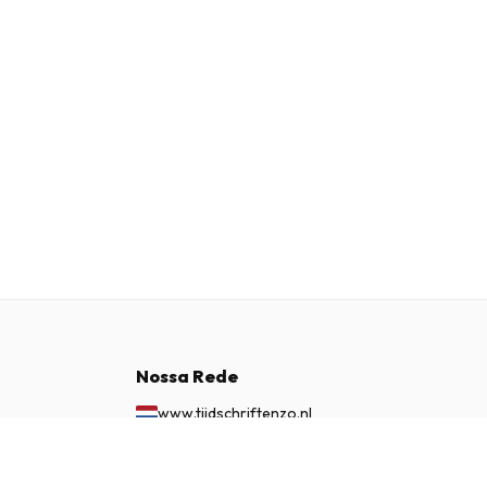
Nossa Rede
www.tijdschriftenzo.nl
www.englischezeitschriften.de
€ 117,50
ASSINAR AGORA
www.magazinesenanglais.fr