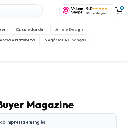
9,3
0
★★★★★
1251 avaliações
zer
Casa e Jardim
Arte e Design
ência e Natureza
Negócios e Finanças
 Buyer Magazine
são impressa em Inglês