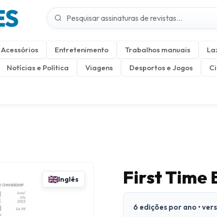
ES
Acessórios
Entretenimento
Trabalhos manuais
La
Notícias e Política
Viagens
Desportos e Jogos
Ci
First Time
Inglês
6 edições por ano • ver