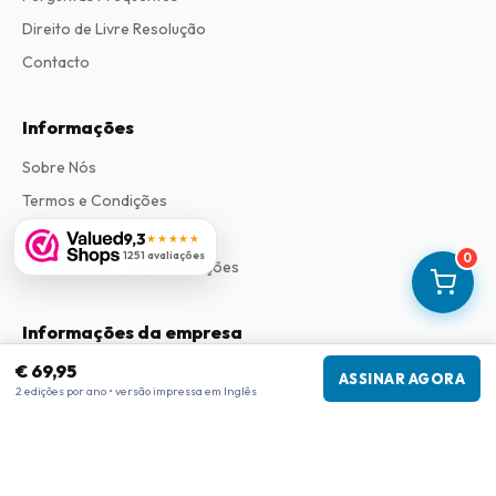
Direito de Livre Resolução
Contacto
Informações
Sobre Nós
Termos e Condições
Política de Privacidade
9,3
★★★★★
1251 avaliações
0
Procedimento de Reclamações
Informações da empresa
€ 69,95
Empresa
:
Maja Magazines
ASSINAR AGORA
2 edições por ano • versão impressa em Inglês
3043 PR Rotterdam, Países Baixos
Número de IVA
:
NL817937778B01
Câmara de Comércio
:
27300515