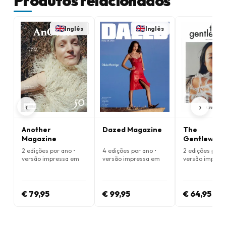
Produtos relacionados
Inglês
Inglês
‹
›
Another
Dazed Magazine
The
Magazine
Gentlewom
Magazine
2 edições por ano •
4 edições por ano •
2 edições por a
versão impressa em
versão impressa em
versão impres
Inglês
Inglês
Inglês
€ 79,95
€ 99,95
€ 64,95