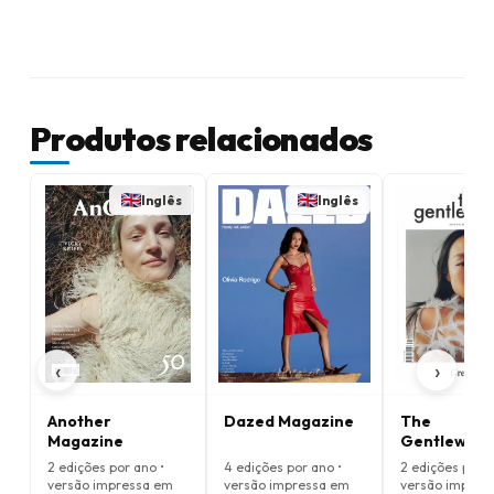
Produtos relacionados
Inglês
Inglês
‹
›
Another
Dazed Magazine
The
Magazine
Gentlewom
Magazine
2 edições por ano •
4 edições por ano •
2 edições por a
versão impressa em
versão impressa em
versão impres