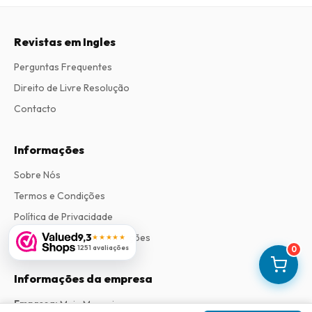
Revistas em Ingles
Perguntas Frequentes
Direito de Livre Resolução
Contacto
Informações
Sobre Nós
Termos e Condições
Política de Privacidade
9,3
Procedimento de Reclamações
★★★★★
1251 avaliações
0
Informações da empresa
Empresa
:
Maja Magazines