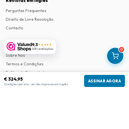
Revistas em Ingles
Perguntas Frequentes
Direito de Livre Resolução
Contacto
9,3
Informações
★★★★★
1251 avaliações
0
Sobre Nós
Termos e Condições
Política de Privacidade
€ 324,95
ASSINAR AGORA
Procedimento de Reclamações
12 edições por ano • versão impressa em Inglês
Informações da empresa
Empresa
:
Maja Magazines
3043 PR Rotterdam, Países Baixos
Número de IVA
:
NL817937778B01
Câmara de Comércio
:
27300515