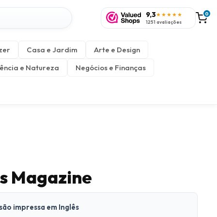
9,3
0
★★★★★
1251 avaliações
zer
Casa e Jardim
Arte e Design
ência e Natureza
Negócios e Finanças
rs Magazine
rsão impressa em Inglês