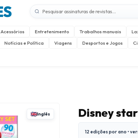
ES
Acessórios
Entretenimento
Trabalhos manuais
La
Notícias e Política
Viagens
Desportos e Jogos
Ci
Disney sta
Inglês
12 edições por ano • ve