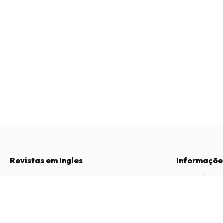
Revistas em Ingles
Informaçõe
Perguntas Frequentes
Sobre Nós
Direito de Livre Resolução
Termos e Con
Disney stars Magazine
12 edições por ano • versão impressa em Inglês
Contacto
Política de Pri
Procedimento 