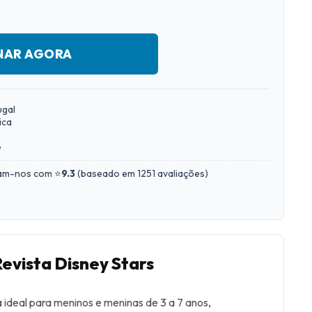
NAR AGORA
ugal
ica
e
iam-nos com ⭐
9.3
(
baseado em 1251 avaliações
)
Revista Disney Stars
a ideal para meninos e meninas de 3 a 7 anos,