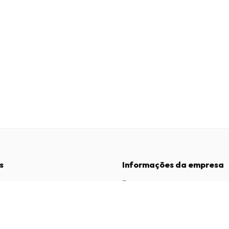
s
Informações da empresa
Empresa
:
Maja Magazines
3043 PR Rotterdam, Países Baixos
dições
Número de IVA
:
NL817937778B01
vacidade
Câmara de Comércio
:
27300515
de Reclamações