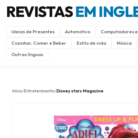
REVISTAS
EM INGL
Ideias de Presentes
Automotivo
Computadores e 
Cozinhar, Comer e Beber
Estilo de vida
Música
Outras línguas
Início
Entretenimento
Disney stars Magazine
/
/