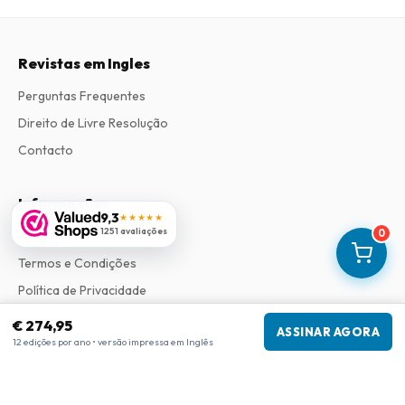
Revistas em Ingles
Perguntas Frequentes
Direito de Livre Resolução
Contacto
Informações
9,3
★★★★★
1251 avaliações
0
Sobre Nós
Termos e Condições
Política de Privacidade
Procedimento de Reclamações
€ 274,95
ASSINAR AGORA
12 edições por ano • versão impressa em Inglês
Informações da empresa
Empresa
:
Maja Magazines