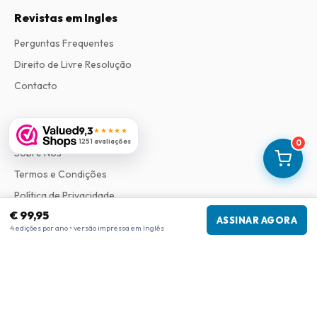
Revistas em Ingles
Perguntas Frequentes
Direito de Livre Resolução
Contacto
Informações
9,3
★★★★★
1251 avaliações
0
Sobre Nós
Termos e Condições
Política de Privacidade
€ 99,95
Procedimento de Reclamações
ASSINAR AGORA
4 edições por ano • versão impressa em Inglês
Informações da empresa
Empresa
:
Maja Magazines
3043 PR Rotterdam, Países Baixos
Número de IVA
:
NL817937778B01