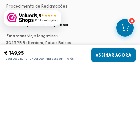
Procedimento de Reclamações
9,3
★★★★★
1251 avaliações
0
Informações da empresa
Empresa
:
Maja Magazines
3043 PR Rotterdam, Países Baixos
Número de IVA
:
NL817937778B01
€ 149,95
ASSINAR AGORA
Câmara de Comércio
:
27300515
12 edições por ano • versão impressa em Inglês
Nossa Rede
www.tijdschriftenzo.nl
www.englischezeitschriften.de
www.magazinesenanglais.fr
www.rivisteininglese.it
www.papermagazines.com
www.americanmagazines.co.uk
www.engelskatidskrifter.se
www.internationalemagasiner.dk