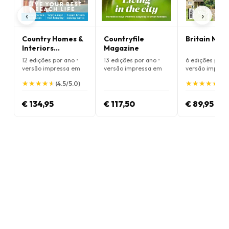
‹
›
Country Homes &
Countryfile
Britain Mag
Interiors
Magazine
Magazine
12 edições por ano •
13 edições por ano •
6 edições por a
versão impressa em
versão impressa em
versão impres
Inglês
Inglês
Inglês
★
★
★
★
★
★
★
★
★
★
★
★
★
★
★
★
★
★
★
★
(4.5/5.0)
(5.
€ 134,95
€ 117,50
€ 89,95