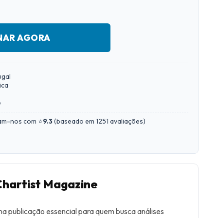
NAR AGORA
ugal
ica
e
iam-nos com ⭐
9.3
(
baseado em 1251 avaliações
)
Chartist Magazine
a publicação essencial para quem busca análises