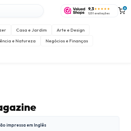
9,3
0
★★★★★
1251 avaliações
zer
Casa e Jardim
Arte e Design
ência e Natureza
Negócios e Finanças
agazine
são impressa em Inglês