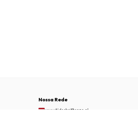
Nossa Rede
www.tijdschriftenzo.nl
www.englischezeitschriften.de
€ 79,95
ASSINAR AGORA
www.magazinesenanglais.fr
www.rivisteininglese.it