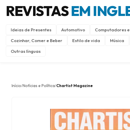
REVISTAS
EM INGL
Ideias de Presentes
Automotivo
Computadores e 
Cozinhar, Comer e Beber
Estilo de vida
Música
Outras línguas
Início
Notícias e Política
Chartist Magazine
/
/