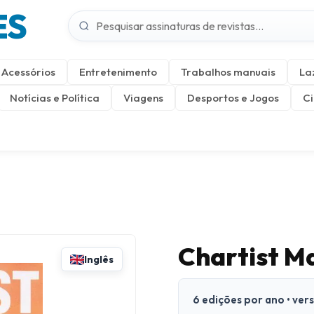
ES
Acessórios
Entretenimento
Trabalhos manuais
La
Notícias e Política
Viagens
Desportos e Jogos
Ci
Chartist M
Inglês
6 edições por ano • ver