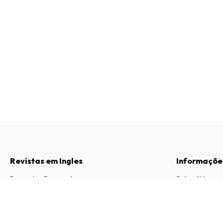
Revistas em Ingles
Informaçõe
Perguntas Frequentes
Sobre Nós
Direito de Livre Resolução
Termos e Con
Chartist Magazine
6 edições por ano • versão impressa em Inglês
Contacto
Política de Pri