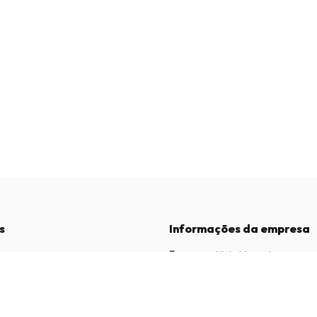
s
Informações da empresa
Empresa
:
Maja Magazines
3043 PR Rotterdam, Países Baixos
dições
Número de IVA
:
NL817937778B01
vacidade
Câmara de Comércio
:
27300515