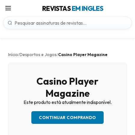
REVISTAS
EM INGLES
Início
Desportos e Jogos
Casino Player Magazine
/
/
Casino Player
Magazine
Este produto está atualmente indisponível.
CONTINUAR COMPRANDO