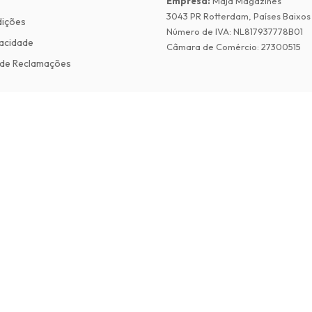
Empresa
:
Maja Magazines
3043 PR Rotterdam, Países Baixos
dições
Número de IVA
:
NL817937778B01
vacidade
Câmara de Comércio
:
27300515
de Reclamações
©
2026
Revistas em Ingles