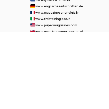
www.englischezeitschriften.de
www.magazinesenanglais.fr
www.rivisteininglese.it
www.papermagazines.com
www.americanmagazines.co.uk
www.engelskatidskrifter.se
€ 124,95
ASSINAR AGORA
www.internationalemagasiner.dk
www.englanninkielisetlehdet.fi
www.revistaseningles.es
www.revistasemingles.pt