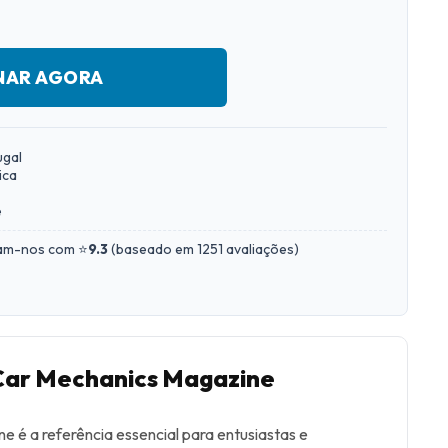
NAR AGORA
ugal
ica
e
iam-nos com ⭐
9.3
(
baseado em 1251 avaliações
)
 Car Mechanics Magazine
 é a referência essencial para entusiastas e