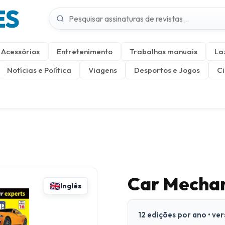
ES
Acessórios
Entretenimento
Trabalhos manuais
La
Notícias e Política
Viagens
Desportos e Jogos
Ci
Car Mechan
Inglês
12 edições por ano • ve