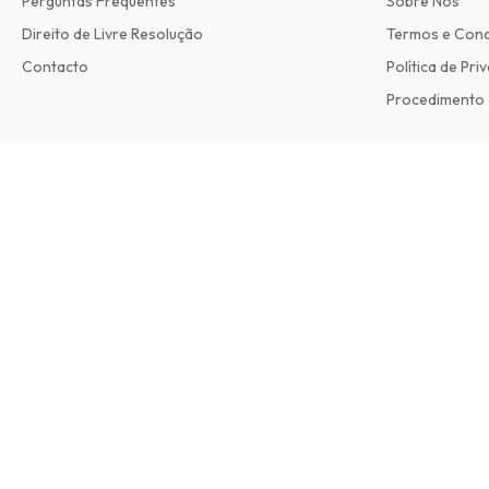
Perguntas Frequentes
Sobre Nós
Direito de Livre Resolução
Termos e Con
Contacto
Política de Pri
Procedimento 
Car Mechanics Magazine
12 edições por ano • versão impressa em Inglês