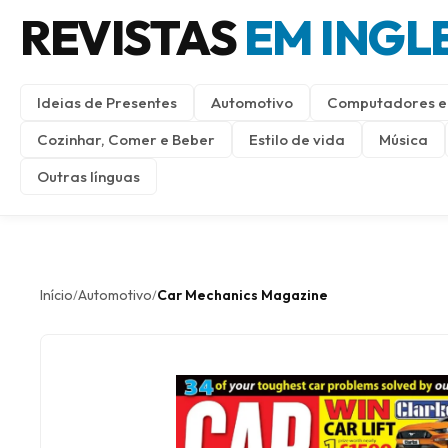
REVISTAS
EM INGL
Ideias de Presentes
Automotivo
Computadores e 
Cozinhar, Comer e Beber
Estilo de vida
Música
Outras línguas
Início
Automotivo
Car Mechanics Magazine
/
/