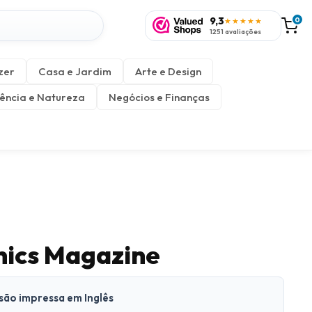
9,3
0
★★★★★
1251 avaliações
zer
Casa e Jardim
Arte e Design
ência e Natureza
Negócios e Finanças
ics Magazine
rsão impressa em Inglês