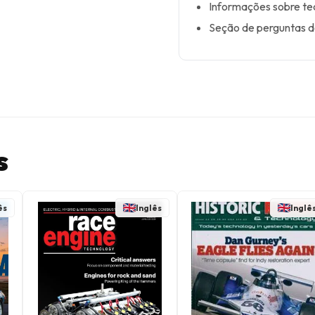
Informações sobre tec
Seção de perguntas do
s
ês
Inglês
Inglê