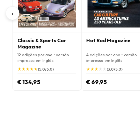
‹
Classic & Sports Car
Hot Rod Magazine
Magazine
12 edições por ano • versão
4 edições por ano • versão
impressa em Inglês
impressa em Inglês
★
★
★
★
★
★
★
★
★
★
★
★
★
★
★
★
★
★
★
★
(5.0/5.0)
(3.0/5.0)
€ 134,95
€ 69,95