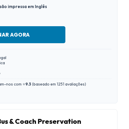
rsão impressa em Inglês
NAR AGORA
ugal
ica
e
iam-nos com ⭐
9.3
(
baseado em 1251 avaliações
)
Bus & Coach Preservation