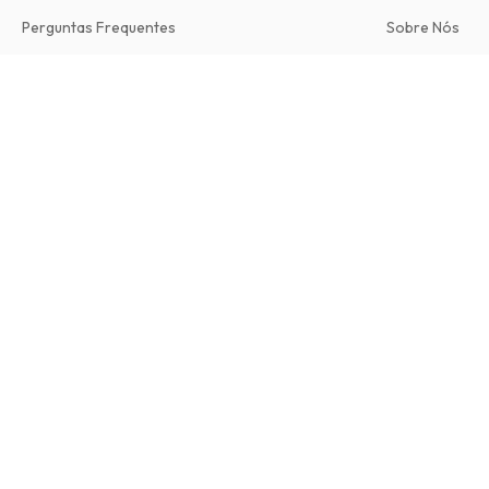
Perguntas Frequentes
Sobre Nós
Direito de Livre Resolução
Termos e Con
Contacto
Bus & Coach Preservation Magazine
Política de Pri
12 edições por ano • versão impressa em Inglês
Procedimento 