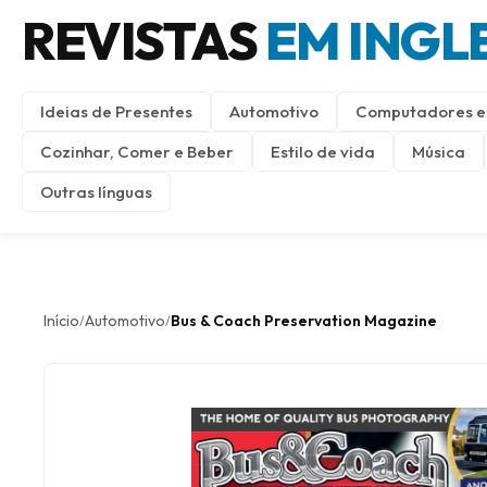
REVISTAS
EM INGL
Ideias de Presentes
Automotivo
Computadores e 
Cozinhar, Comer e Beber
Estilo de vida
Música
Outras línguas
Início
Automotivo
Bus & Coach Preservation Magazine
/
/