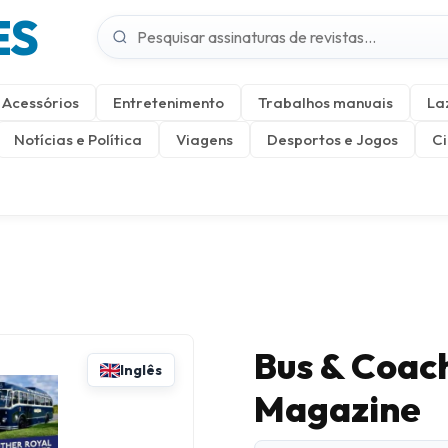
ES
Acessórios
Entretenimento
Trabalhos manuais
La
Notícias e Política
Viagens
Desportos e Jogos
Ci
Bus & Coac
Inglês
Magazine