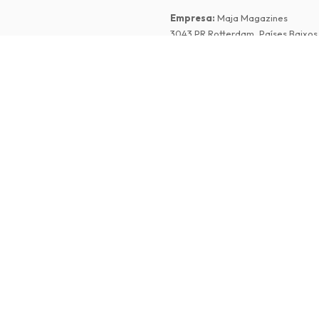
Empresa
:
Maja Magazines
3043 PR Rotterdam, Países Baixos
dições
Número de IVA
:
NL817937778B01
vacidade
Câmara de Comércio
:
27300515
de Reclamações