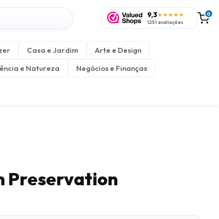
9,3
0
★★★★★
1251 avaliações
zer
Casa e Jardim
Arte e Design
ência e Natureza
Negócios e Finanças
h Preservation