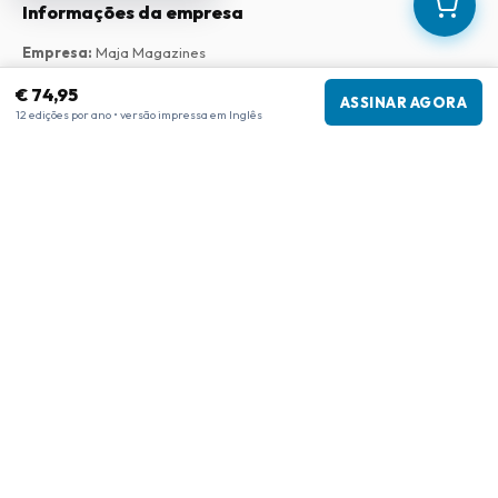
Informações da empresa
Empresa
:
Maja Magazines
3043 PR Rotterdam, Países Baixos
€ 74,95
Número de IVA
:
NL817937778B01
ASSINAR AGORA
12 edições por ano • versão impressa em Inglês
Câmara de Comércio
:
27300515
Nossa Rede
www.tijdschriftenzo.nl
www.englischezeitschriften.de
www.magazinesenanglais.fr
www.rivisteininglese.it
www.papermagazines.com
www.americanmagazines.co.uk
www.engelskatidskrifter.se
www.internationalemagasiner.dk
www.englanninkielisetlehdet.fi
www.revistaseningles.es