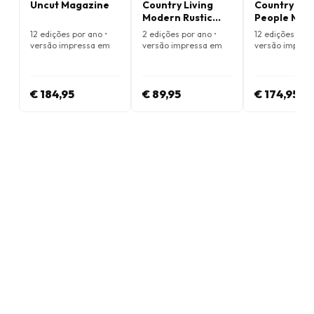
Uncut Magazine
Country Living
Country Mus
Modern Rustic
People Mag
Magazine
12 edições por ano •
2 edições por ano •
12 edições por 
versão impressa em
versão impressa em
versão impres
Inglês
Inglês
Inglês
€ 184,95
€ 89,95
€ 174,95