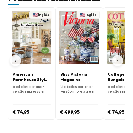
Inglês
Inglês
‹
›
American
Bliss Victoria
Cottages &
Farmhouse Style
Magazine
Bungalows
Magazine
Magazine
6 edições por ano •
15 edições por ano •
6 edições por a
versão impressa em
versão impressa em
versão impres
Inglês
Inglês
Inglês
€ 74,95
€ 499,95
€ 74,95