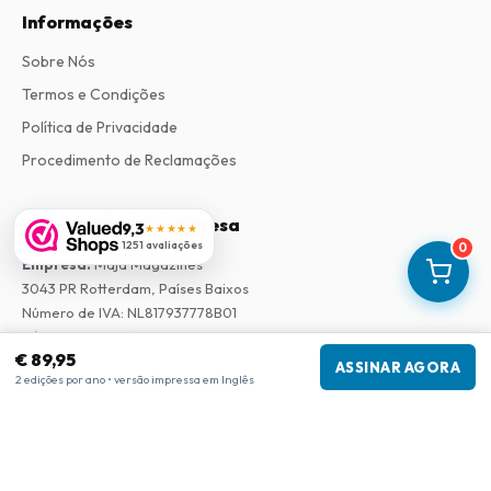
Informações
Sobre Nós
Termos e Condições
Política de Privacidade
Procedimento de Reclamações
Informações da empresa
9,3
★★★★★
1251 avaliações
0
Empresa
:
Maja Magazines
3043 PR Rotterdam, Países Baixos
Número de IVA
:
NL817937778B01
Câmara de Comércio
:
27300515
€ 89,95
ASSINAR AGORA
2 edições por ano • versão impressa em Inglês
Nossa Rede
www.tijdschriftenzo.nl
www.englischezeitschriften.de
www.magazinesenanglais.fr