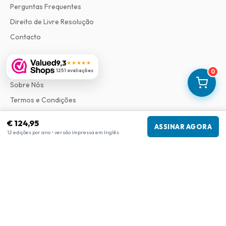
Perguntas Frequentes
Direito de Livre Resolução
Contacto
9,3
★★★★★
Informações
1251 avaliações
0
Sobre Nós
Termos e Condições
Política de Privacidade
€ 124,95
ASSINAR AGORA
Procedimento de Reclamações
12 edições por ano • versão impressa em Inglês
Informações da empresa
Empresa
:
Maja Magazines
3043 PR Rotterdam, Países Baixos
Número de IVA
:
NL817937778B01
Câmara de Comércio
:
27300515