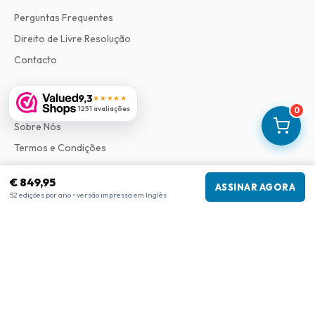
Perguntas Frequentes
Direito de Livre Resolução
Contacto
9,3
★★★★★
Informações
1251 avaliações
0
Sobre Nós
Termos e Condições
Política de Privacidade
€ 849,95
ASSINAR AGORA
Procedimento de Reclamações
52 edições por ano • versão impressa em Inglês
Informações da empresa
Empresa
:
Maja Magazines
3043 PR Rotterdam, Países Baixos
Número de IVA
:
NL817937778B01
Câmara de Comércio
:
27300515