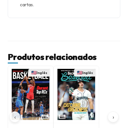
cartas.
Produtos relacionados
Inglês
Inglês
‹
›