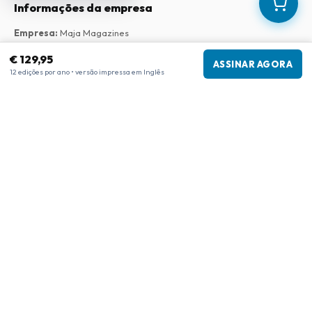
Informações da empresa
Empresa
:
Maja Magazines
3043 PR Rotterdam, Países Baixos
€ 129,95
Número de IVA
:
NL817937778B01
ASSINAR AGORA
12 edições por ano • versão impressa em Inglês
Câmara de Comércio
:
27300515
Nossa Rede
www.tijdschriftenzo.nl
www.englischezeitschriften.de
www.magazinesenanglais.fr
www.rivisteininglese.it
www.papermagazines.com
www.americanmagazines.co.uk
www.engelskatidskrifter.se
www.internationalemagasiner.dk
www.englanninkielisetlehdet.fi
www.revistaseningles.es