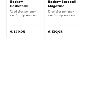
Beckett
Beckett Baseball
Basketball
Magazine
Magazine
12 edições por ano •
12 edições por ano •
versão impressa em
versão impressa em
Inglês
Inglês
€ 129,95
€ 139,95