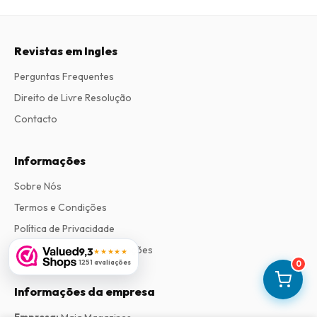
Revistas em Ingles
Perguntas Frequentes
Direito de Livre Resolução
Contacto
Informações
Sobre Nós
Termos e Condições
Política de Privacidade
Procedimento de Reclamações
9,3
★★★★★
1251 avaliações
0
Informações da empresa