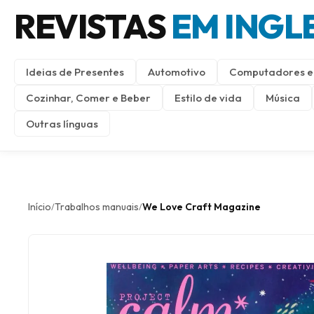
REVISTAS
EM INGL
Ideias de Presentes
Automotivo
Computadores e 
Cozinhar, Comer e Beber
Estilo de vida
Música
Outras línguas
Início
Trabalhos manuais
We Love Craft Magazine
/
/