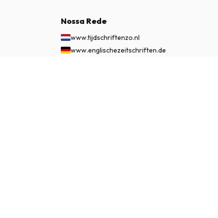
Nossa Rede
www.tijdschriftenzo.nl
www.englischezeitschriften.de
www.magazinesenanglais.fr
€ 154,95
www.rivisteininglese.it
ASSINAR AGORA
www.papermagazines.com
www.americanmagazines.co.uk
www.engelskatidskrifter.se
www.internationalemagasiner.dk
www.englanninkielisetlehdet.fi
www.revistaseningles.es
www.revistasemingles.pt