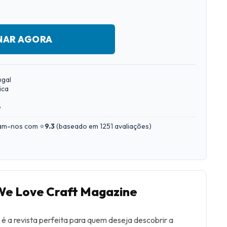
NAR AGORA
ugal
ica
e
iam-nos com ⭐
9.3
(
baseado em 1251 avaliações
)
We Love Craft Magazine
 a revista perfeita para quem deseja descobrir a