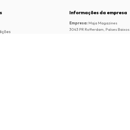
s
Informações da empresa
Empresa
:
Maja Magazines
3043 PR Rotterdam, Países Baixos
dições
Número de IVA
:
NL817937778B01
vacidade
Câmara de Comércio
:
27300515
de Reclamações