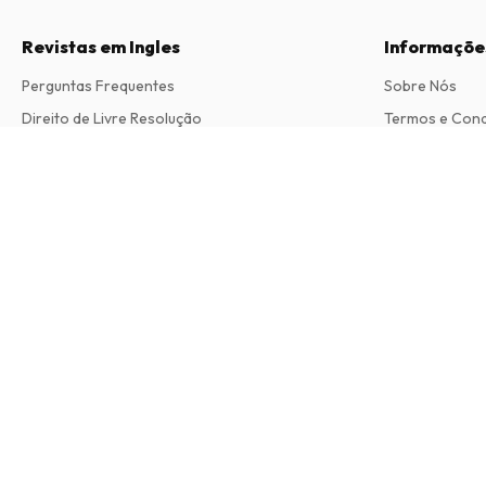
Revistas em Ingles
Informaçõe
Perguntas Frequentes
Sobre Nós
Direito de Livre Resolução
Termos e Con
Contacto
Política de Pri
We Love Craft Magazine
Procedimento 
6 edições por ano • versão impressa em Inglês