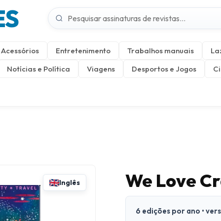
ES
Acessórios
Entretenimento
Trabalhos manuais
La
Notícias e Política
Viagens
Desportos e Jogos
Ci
We Love Cr
Inglês
6 edições por ano • ver