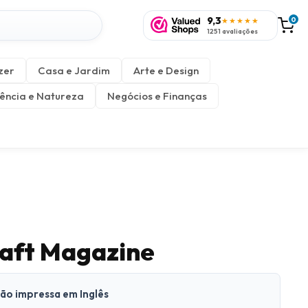
9,3
0
★★★★★
1251 avaliações
zer
Casa e Jardim
Arte e Design
ência e Natureza
Negócios e Finanças
aft Magazine
são impressa em Inglês