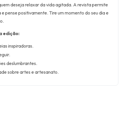
quem deseja relaxar da vida agitada. A revista permite
 e pense positivamente. Tire um momento do seu dia e
o.
a edição:
eias inspiradoras.
eguir.
ções deslumbrantes.
dade sobre artes e artesanato.