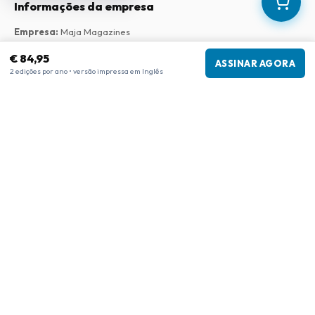
Informações da empresa
Empresa
:
Maja Magazines
3043 PR Rotterdam, Países Baixos
€ 84,95
Número de IVA
:
NL817937778B01
ASSINAR AGORA
2 edições por ano • versão impressa em Inglês
Câmara de Comércio
:
27300515
Nossa Rede
www.tijdschriftenzo.nl
www.englischezeitschriften.de
www.magazinesenanglais.fr
www.rivisteininglese.it
www.papermagazines.com
www.americanmagazines.co.uk
www.engelskatidskrifter.se
www.internationalemagasiner.dk
www.englanninkielisetlehdet.fi
www.revistaseningles.es