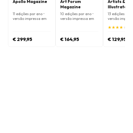
Apollo Magazine
Art Forum
Artists &
Magazine
Illustrators
Magazine
11 edições por ano •
10 edições por ano •
13 edições por 
versão impressa em
versão impressa em
versão impres
Inglês
Inglês
Inglês
★
★
★
★
★
★
★
★
★
★
(4.
€ 299,95
€ 164,95
€ 129,95