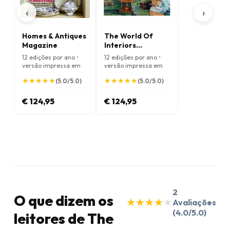
‹
›
Homes & Antiques
The World Of
Magazine
Interiors
Magazine
12 edições por ano •
12 edições por ano •
versão impressa em
versão impressa em
Inglês
Inglês
★
★
★
★
★
★
★
★
★
★
★
★
★
★
★
★
★
★
★
★
(5.0/5.0)
(5.0/5.0)
€ 124,95
€ 124,95
2
O que dizem os
★
★
★
★
★
★
★
★
★
★
Avaliações
(4.0/5.0)
leitores de The