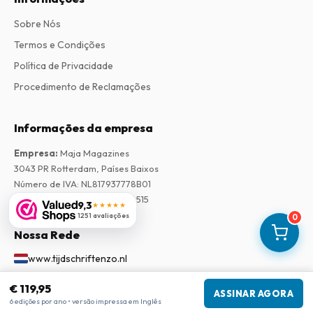
Sobre Nós
Termos e Condições
Política de Privacidade
Procedimento de Reclamações
Informações da empresa
Empresa
:
Maja Magazines
3043 PR Rotterdam, Países Baixos
Número de IVA
:
NL817937778B01
Câmara de Comércio
:
27300515
9,3
★★★★★
1251 avaliações
0
Nossa Rede
www.tijdschriftenzo.nl
www.englischezeitschriften.de
€ 119,95
ASSINAR AGORA
www.magazinesenanglais.fr
6 edições por ano • versão impressa em Inglês