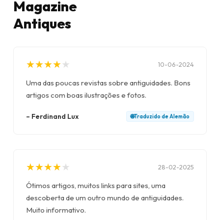
Magazine
Antiques
★
★
★
★
★
★
★
★
★
★
10-06-2024
Uma das poucas revistas sobre antiguidades. Bons
artigos com boas ilustrações e fotos.
–
Ferdinand Lux
🌐
Traduzido de
Alemão
★
★
★
★
★
★
★
★
★
★
28-02-2025
Ótimos artigos, muitos links para sites, uma
descoberta de um outro mundo de antiguidades.
Muito informativo.