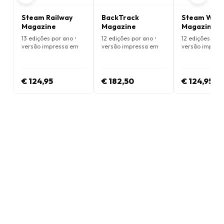
Steam Railway
BackTrack
Steam Worl
Magazine
Magazine
Magazine
13 edições por ano •
12 edições por ano •
12 edições por 
versão impressa em
versão impressa em
versão impres
Inglês
Inglês
Inglês
€ 124,95
€ 182,50
€ 124,95