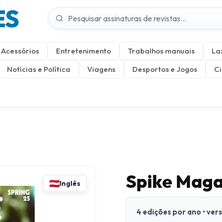
ES
Acessórios
Entretenimento
Trabalhos manuais
La
Notícias e Política
Viagens
Desportos e Jogos
Ci
Spike Magaz
Inglês
4 edições por ano • ver