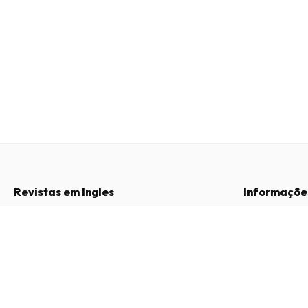
Revistas em Ingles
Informaçõe
Perguntas Frequentes
Sobre Nós
Spike Magazine (Inglês)
Direito de Livre Resolução
Termos e Con
4 edições por ano • versão impressa em Inglês
Contacto
Política de Pri
Procedimento 