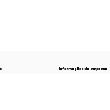
s
Informações da empresa
Empresa
:
Maja Magazines
3043 PR Rotterdam, Países Baixos
dições
Número de IVA
:
NL817937778B01
vacidade
Câmara de Comércio
:
27300515
de Reclamações