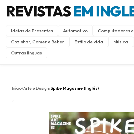
REVISTAS
EM INGL
Ideias de Presentes
Automotivo
Computadores e 
Cozinhar, Comer e Beber
Estilo de vida
Música
Outras línguas
Início
Arte e Design
Spike Magazine (Inglês)
/
/