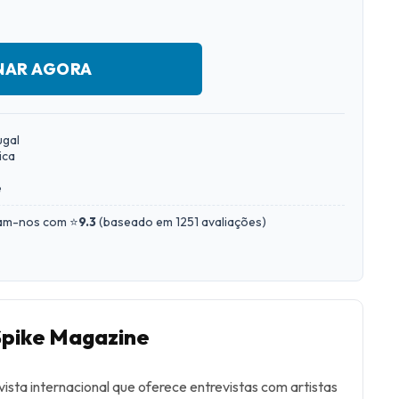
NAR AGORA
ugal
ica
e
iam-nos com ⭐
9.3
(
baseado em 1251 avaliações
)
Spike Magazine
ista internacional que oferece entrevistas com artistas