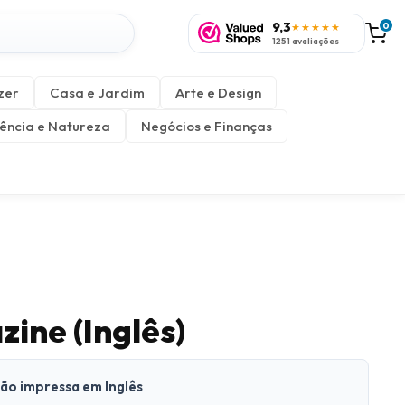
9,3
0
★★★★★
1251 avaliações
zer
Casa e Jardim
Arte e Design
ência e Natureza
Negócios e Finanças
ine (Inglês)
são impressa em Inglês