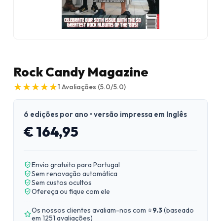
Rock Candy Magazine
★
★
★
★
★
★
★
★
★
★
1
Avaliações
(5.0/5.0)
6 edições por ano • versão impressa em Inglês
€ 164,95
Envio gratuito para Portugal
Sem renovação automática
Sem custos ocultos
Ofereça ou fique com ele
Os nossos clientes avaliam-nos com ⭐
9.3
(
baseado
em 1251 avaliações
)