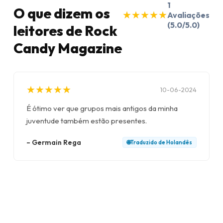
1
O que dizem os
★
★
★
★
★
★
★
★
★
★
Avaliações
(5.0/5.0)
leitores de Rock
Candy Magazine
★
★
★
★
★
★
★
★
★
★
10-06-2024
É ótimo ver que grupos mais antigos da minha
juventude também estão presentes.
–
Germain Rega
🌐
Traduzido de
Holandês