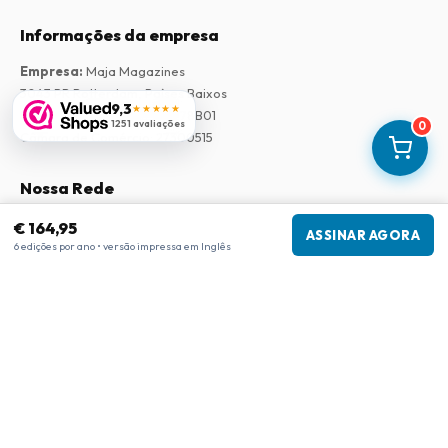
Informações da empresa
Empresa
:
Maja Magazines
3043 PR Rotterdam, Países Baixos
9,3
★★★★★
Número de IVA
:
NL817937778B01
1251 avaliações
0
Câmara de Comércio
:
27300515
Nossa Rede
www.tijdschriftenzo.nl
€ 164,95
ASSINAR AGORA
6 edições por ano • versão impressa em Inglês
www.englischezeitschriften.de
www.magazinesenanglais.fr
www.rivisteininglese.it
www.papermagazines.com
www.americanmagazines.co.uk
www.engelskatidskrifter.se
www.internationalemagasiner.dk
www.englanninkielisetlehdet.fi