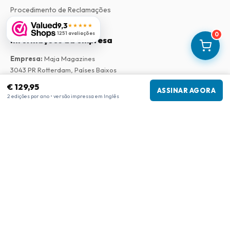
Procedimento de Reclamações
9,3
★★★★★
1251 avaliações
0
Informações da empresa
Empresa
:
Maja Magazines
3043 PR Rotterdam, Países Baixos
Número de IVA
:
NL817937778B01
€ 129,95
ASSINAR AGORA
Câmara de Comércio
:
27300515
2 edições por ano • versão impressa em Inglês
Nossa Rede
www.tijdschriftenzo.nl
www.englischezeitschriften.de
www.magazinesenanglais.fr
www.rivisteininglese.it
www.papermagazines.com
www.americanmagazines.co.uk
www.engelskatidskrifter.se
www.internationalemagasiner.dk