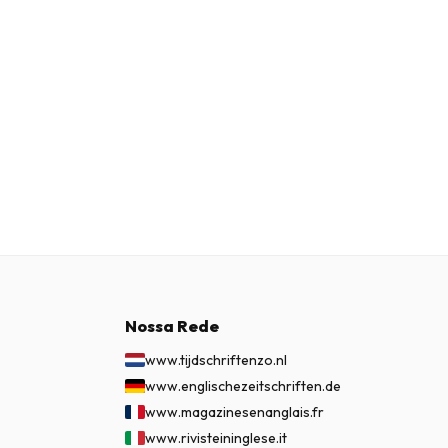
Nossa Rede
www.tijdschriftenzo.nl
www.englischezeitschriften.de
www.magazinesenanglais.fr
www.rivisteininglese.it