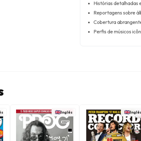
Histórias detalhadas e
Reportagens sobre ál
Cobertura abrangente 
Perfis de músicos icô
s
ês
Inglês
Inglê