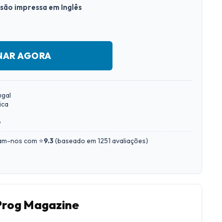
rsão impressa em Inglês
NAR AGORA
ugal
ica
e
iam-nos com ⭐
9.3
(
baseado em 1251 avaliações
)
Prog Magazine