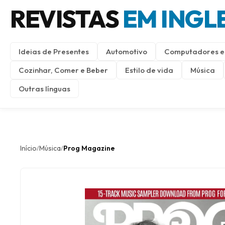
REVISTAS
EM INGL
Ideias de Presentes
Automotivo
Computadores e 
Cozinhar, Comer e Beber
Estilo de vida
Música
Outras línguas
Início
Música
Prog Magazine
/
/