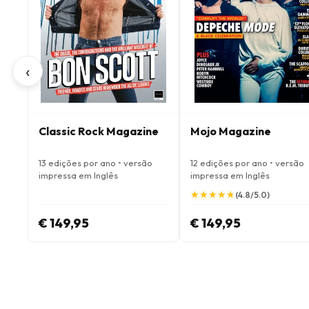
‹
Classic Rock Magazine
Mojo Magazine
13 edições por ano • versão
12 edições por ano • versão
impressa em Inglês
impressa em Inglês
★
★
★
★
★
★
★
★
★
★
(4.8/5.0)
€ 149,95
€ 149,95