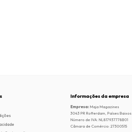
s
Informações da empresa
Empresa
:
Maja Magazines
3043 PR Rotterdam, Países Baixos
dições
Número de IVA
:
NL817937778B01
vacidade
Câmara de Comércio
:
27300515