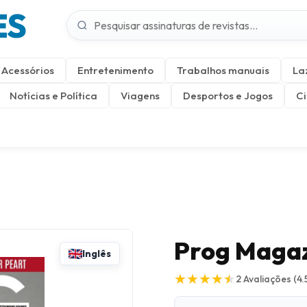
ES
Acessórios
Entretenimento
Trabalhos manuais
La
Notícias e Política
Viagens
Desportos e Jogos
Ci
Prog Maga
Inglês
★
★
★
★
★
★
★
★
★
★
2
Avaliações
(4.