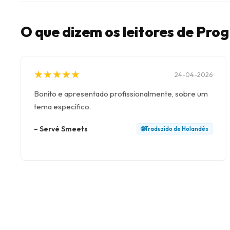
O que dizem os leitores de Pro
★
★
★
★
★
★
★
★
★
★
24-04-2026
Bonito e apresentado profissionalmente, sobre um
tema específico.
–
Servé Smeets
🌐
Traduzido de
Holandês