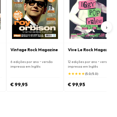
›
Vintage Rock Magazine
Vive Le Rock Magazine
6 edições por ano • versão
12 edições por ano • versão
impressa em Inglês
impressa em Inglês
★
★
★
★
★
★
★
★
★
★
(5.0/5.0)
€ 99,95
€ 99,95