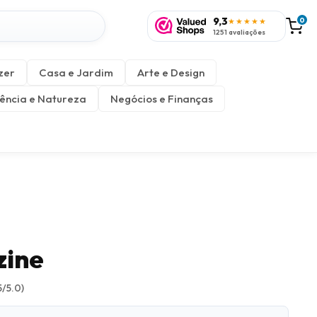
9,3
0
★★★★★
1251 avaliações
zer
Casa e Jardim
Arte e Design
ência e Natureza
Negócios e Finanças
zine
5/5.0)