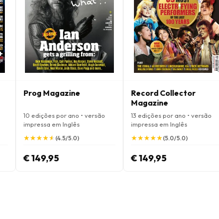
Prog Magazine
Record Collector
Magazine
10 edições por ano • versão
13 edições por ano • versão
impressa em Inglês
impressa em Inglês
★
★
★
★
★
★
★
★
★
★
★
★
★
★
★
★
★
★
★
★
(4.5/5.0)
(5.0/5.0)
€ 149,95
€ 149,95