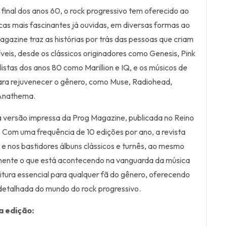
final dos anos 60, o rock progressivo tem oferecido ao
as mais fascinantes já ouvidas, em diversas formas ao
agazine traz as histórias por trás das pessoas que criam
íveis, desde os clássicos originadores como Genesis, Pink
alistas dos anos 80 como Marillion e IQ, e os músicos de
para rejuvenecer o gênero, como Muse, Radiohead,
 Anathema.
a versão impressa da Prog Magazine, publicada no Reino
. Com uma frequência de 10 edições por ano, a revista
e nos bastidores álbuns clássicos e turnês, ao mesmo
ente o que está acontecendo na vanguarda da música
eitura essencial para qualquer fã do gênero, oferecendo
detalhada do mundo do rock progressivo.
a edição: