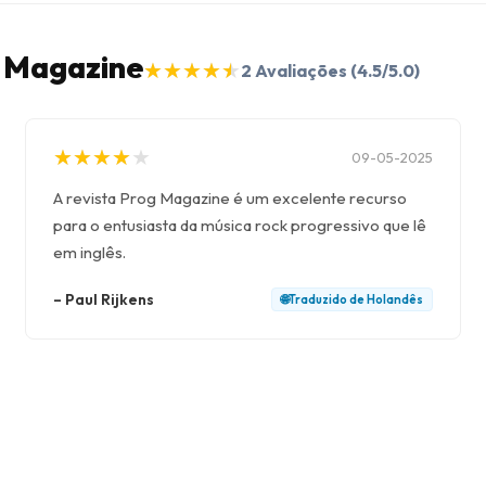
g Magazine
★
★
★
★
★
★
★
★
★
★
2
Avaliações
(4.5/5.0)
★
★
★
★
★
★
★
★
★
★
09-05-2025
A revista Prog Magazine é um excelente recurso
para o entusiasta da música rock progressivo que lê
em inglês.
–
Paul Rijkens
🌐
Traduzido de
Holandês