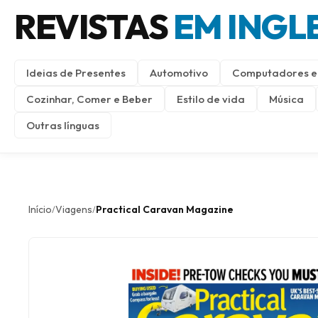
REVISTAS
EM INGL
Ideias de Presentes
Automotivo
Computadores e 
Cozinhar, Comer e Beber
Estilo de vida
Música
Outras línguas
Início
Viagens
Practical Caravan Magazine
/
/