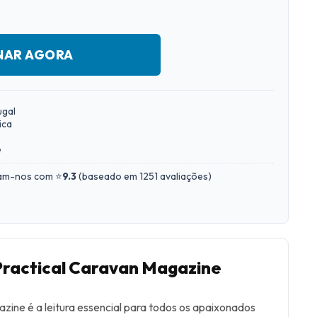
NAR AGORA
ugal
ica
e
iam-nos com ⭐
9.3
(
baseado em 1251 avaliações
)
Practical Caravan Magazine
zine é a leitura essencial para todos os apaixonados