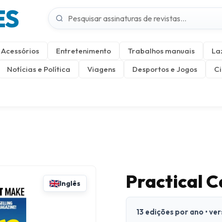
ES
Acessórios
Entretenimento
Trabalhos manuais
La
Notícias e Política
Viagens
Desportos e Jogos
Ci
Practical 
Inglês
13 edições por ano • ve