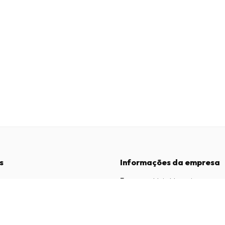
s
Informações da empresa
Empresa
:
Maja Magazines
3043 PR Rotterdam, Países Baixos
dições
Número de IVA
:
NL817937778B01
vacidade
Câmara de Comércio
:
27300515