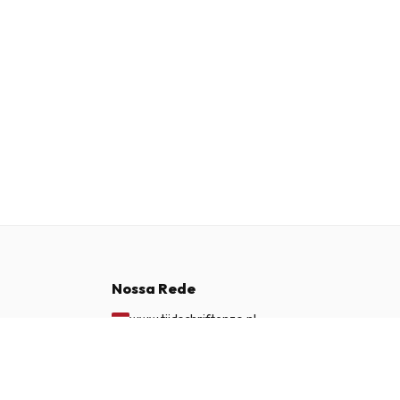
Nossa Rede
www.tijdschriftenzo.nl
www.englischezeitschriften.de
€ 149,95
ASSINAR AGORA
www.magazinesenanglais.fr
www.rivisteininglese.it