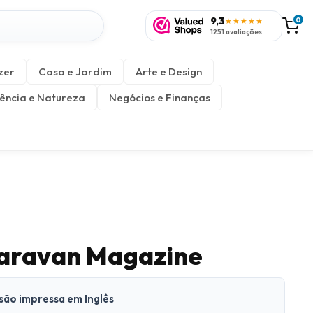
9,3
0
★★★★★
1251 avaliações
zer
Casa e Jardim
Arte e Design
ência e Natureza
Negócios e Finanças
Caravan Magazine
rsão impressa em Inglês