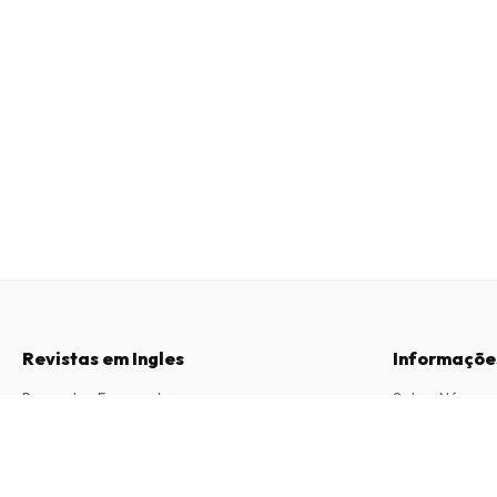
Revistas em Ingles
Informaçõe
Perguntas Frequentes
Sobre Nós
Direito de Livre Resolução
Termos e Con
Practical Caravan Magazine
13 edições por ano • versão impressa em Inglês
Contacto
Política de Pri