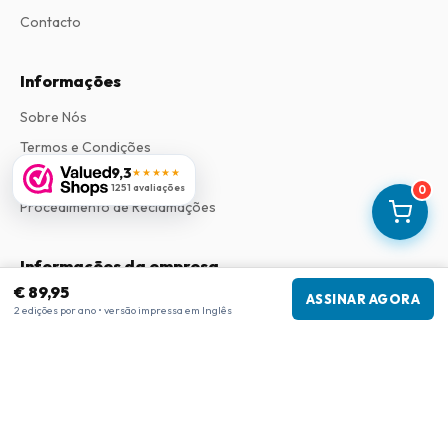
Contacto
Informações
Sobre Nós
Termos e Condições
9,3
★★★★★
Política de Privacidade
1251 avaliações
0
Procedimento de Reclamações
Informações da empresa
€ 89,95
ASSINAR AGORA
Empresa
:
Maja Magazines
2 edições por ano • versão impressa em Inglês
3043 PR Rotterdam, Países Baixos
Número de IVA
:
NL817937778B01
Câmara de Comércio
:
27300515
Nossa Rede