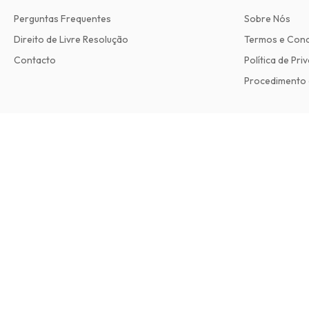
Perguntas Frequentes
Sobre Nós
Direito de Livre Resolução
Termos e Con
Contacto
Política de Pri
Procedimento 
Outdoor Swimmer Magazine
12 edições por ano • versão impressa em Inglês