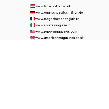
www.tijdschriftenzo.nl
www.englischezeitschriften.de
www.magazinesenanglais.fr
www.rivisteininglese.it
www.papermagazines.com
www.americanmagazines.co.uk
www.engelskatidskrifter.se
€ 134,95
www.internationalemagasiner.dk
ASSINAR AGORA
www.englanninkielisetlehdet.fi
www.revistaseningles.es
www.revistasemingles.pt