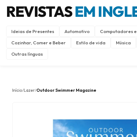
REVISTAS
EM INGL
Ideias de Presentes
Automotivo
Computadores e 
Cozinhar, Comer e Beber
Estilo de vida
Música
Outras línguas
Início
Lazer
Outdoor Swimmer Magazine
/
/