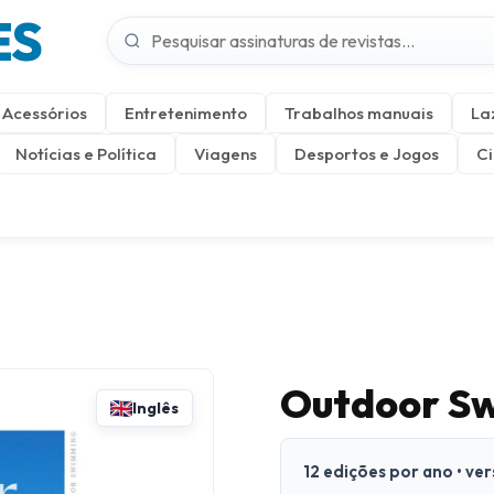
ES
Acessórios
Entretenimento
Trabalhos manuais
La
Notícias e Política
Viagens
Desportos e Jogos
Ci
Outdoor S
Inglês
12 edições por ano • ve