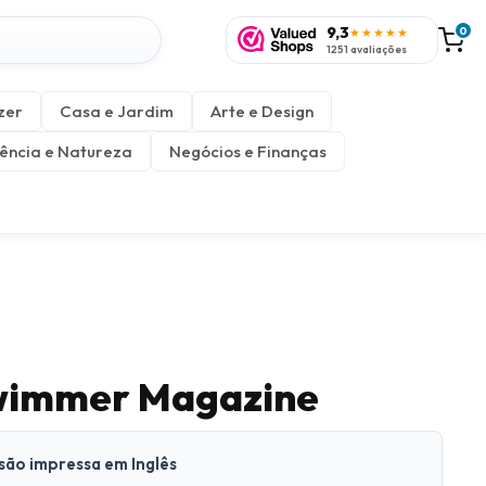
9,3
0
★★★★★
1251 avaliações
zer
Casa e Jardim
Arte e Design
ência e Natureza
Negócios e Finanças
wimmer Magazine
rsão impressa em Inglês