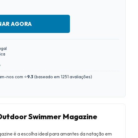
NAR AGORA
ugal
ica
e
iam-nos com ⭐
9.3
(
baseado em 1251 avaliações
)
 Outdoor Swimmer Magazine
zine é a escolha ideal para amantes da natação em