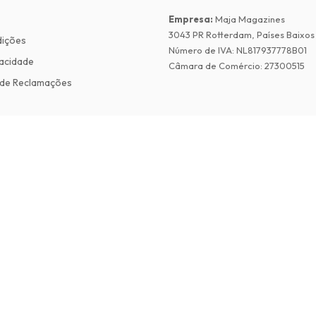
Empresa
:
Maja Magazines
3043 PR Rotterdam, Países Baixos
dições
Número de IVA
:
NL817937778B01
vacidade
Câmara de Comércio
:
27300515
de Reclamações