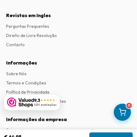
Revistas em Ingles
Perguntas Frequentes
Direito de Livre Resolução
Contacto
Informações
Sobre Nós
Termos e Condições
Política de Privacidade
9,3
★★★★★
Procedimento de Reclamações
1251 avaliações
0
Informações da empresa
Empresa
:
Maja Magazines
€ 64,95
3043 PR Rotterdam, Países Baixos