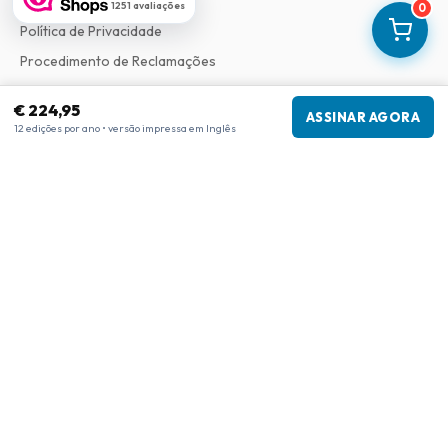
Termos e Condições
1251 avaliações
0
Política de Privacidade
Procedimento de Reclamações
€ 224,95
ASSINAR AGORA
Informações da empresa
12 edições por ano • versão impressa em Inglês
Empresa
:
Maja Magazines
3043 PR Rotterdam, Países Baixos
Número de IVA
:
NL817937778B01
Câmara de Comércio
:
27300515
Nossa Rede
www.tijdschriftenzo.nl
www.englischezeitschriften.de
www.magazinesenanglais.fr
www.rivisteininglese.it
www.papermagazines.com
www.americanmagazines.co.uk