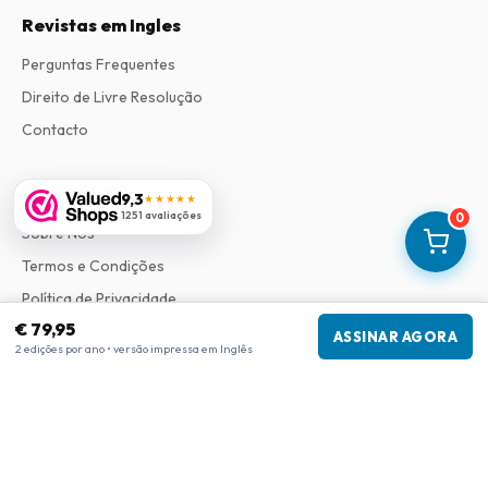
Revistas em Ingles
Perguntas Frequentes
Direito de Livre Resolução
Contacto
Informações
9,3
★★★★★
1251 avaliações
0
Sobre Nós
Termos e Condições
Política de Privacidade
€ 79,95
Procedimento de Reclamações
ASSINAR AGORA
2 edições por ano • versão impressa em Inglês
Informações da empresa
Empresa
:
Maja Magazines
3043 PR Rotterdam, Países Baixos
Número de IVA
:
NL817937778B01