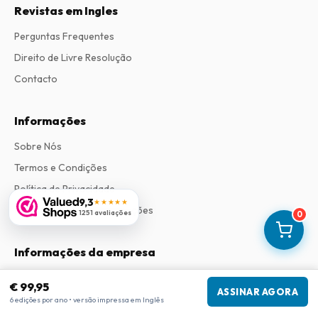
Revistas em Ingles
Perguntas Frequentes
Direito de Livre Resolução
Contacto
Informações
Sobre Nós
Termos e Condições
Política de Privacidade
9,3
★★★★★
Procedimento de Reclamações
1251 avaliações
0
Informações da empresa
Empresa
:
Maja Magazines
€ 99,95
ASSINAR AGORA
3043 PR Rotterdam, Países Baixos
6 edições por ano • versão impressa em Inglês
Número de IVA
:
NL817937778B01