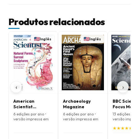
Produtos relacionados
Inglês
Inglês
‹
›
American
Archaeology
BBC Scienc
Scientist
Magazine
Focus Maga
Magazine
6 edições por ano •
6 edições por ano •
13 edições por 
versão impressa em
versão impressa em
versão impres
Inglês
Inglês
Inglês
★
★
★
★
★
★
★
★
★
★
(5.