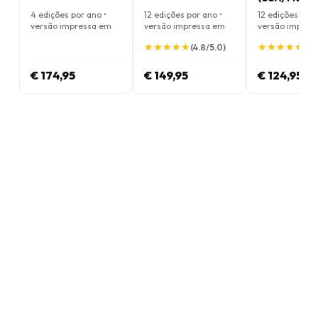
4 edições por ano •
12 edições por ano •
12 edições por 
versão impressa em
versão impressa em
versão impres
Inglês
Inglês
Inglês
★
★
★
★
★
★
★
★
★
★
★
★
★
★
★
★
★
★
★
★
(4.8/5.0)
(5.
€ 174,95
€ 149,95
€ 124,95