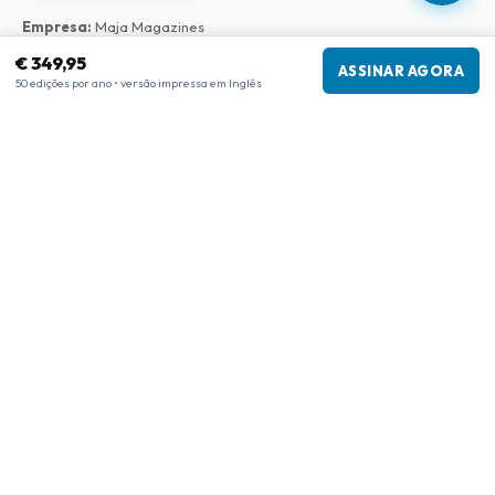
Empresa
:
Maja Magazines
3043 PR Rotterdam, Países Baixos
€ 349,95
ASSINAR AGORA
Número de IVA
:
NL817937778B01
50 edições por ano • versão impressa em Inglês
Câmara de Comércio
:
27300515
Nossa Rede
www.tijdschriftenzo.nl
www.englischezeitschriften.de
www.magazinesenanglais.fr
www.rivisteininglese.it
www.papermagazines.com
www.americanmagazines.co.uk
www.engelskatidskrifter.se
www.internationalemagasiner.dk
www.englanninkielisetlehdet.fi
www.revistaseningles.es
www.revistasemingles.pt