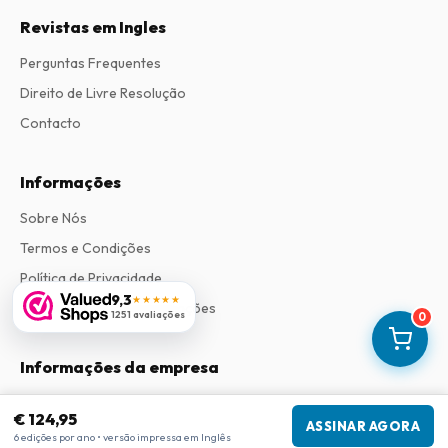
Revistas em Ingles
Perguntas Frequentes
Direito de Livre Resolução
Contacto
Informações
Sobre Nós
Termos e Condições
Política de Privacidade
9,3
★★★★★
Procedimento de Reclamações
1251 avaliações
0
Informações da empresa
Empresa
:
Maja Magazines
€ 124,95
3043 PR Rotterdam, Países Baixos
ASSINAR AGORA
6 edições por ano • versão impressa em Inglês
Número de IVA
:
NL817937778B01