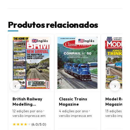
Produtos relacionados
Inglês
Inglês
‹
›
British Railway
Classic Trains
Model Rail
Modelling
Magazine
Magazine
Magazine
12 edições por ano •
4 edições por ano •
13 edições por 
versão impressa em
versão impressa em
versão impres
Inglês
Inglês
Inglês
★
★
★
★
★
★
★
★
★
★
(4.0/5.0)