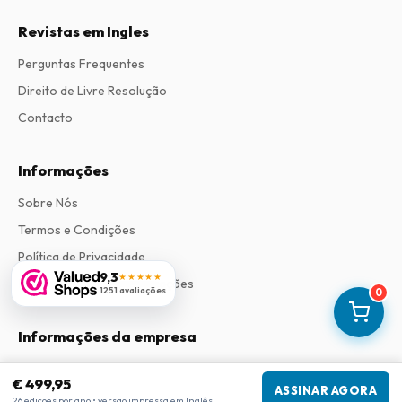
Revistas em Ingles
Perguntas Frequentes
Direito de Livre Resolução
Contacto
Informações
Sobre Nós
Termos e Condições
Política de Privacidade
9,3
★★★★★
Procedimento de Reclamações
1251 avaliações
0
Informações da empresa
Empresa
:
Maja Magazines
€ 499,95
3043 PR Rotterdam, Países Baixos
ASSINAR AGORA
26 edições por ano • versão impressa em Inglês