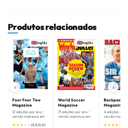
Produtos relacionados
Inglês
Inglês
‹
›
Four Four Two
World Soccer
Backpass
Magazine
Magazine
Magazine
12 edições por ano •
13 edições por ano •
4 edições por a
versão impressa em
versão impressa em
versão impres
Inglês
Inglês
Inglês
★
★
★
★
★
★
★
★
★
★
★
★
★
★
★
★
★
★
★
★
(3.0/5.0)
(5.