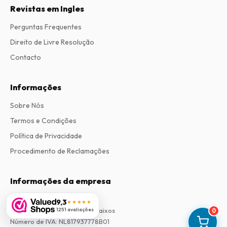
Revistas em Ingles
Perguntas Frequentes
Direito de Livre Resolução
Contacto
Informações
Sobre Nós
Termos e Condições
Política de Privacidade
Procedimento de Reclamações
Informações da empresa
Empresa
:
Maja Magazines
9,3
★★★★★
1251 avaliações
3043 PR Rotterdam, Países Baixos
0
Número de IVA
:
NL817937778B01