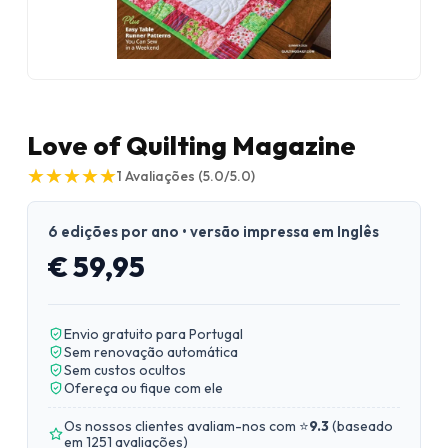
Love of Quilting Magazine
★
★
★
★
★
★
★
★
★
★
1
Avaliações
(5.0/5.0)
6 edições por ano • versão impressa em Inglês
€ 59,95
Envio gratuito para Portugal
Sem renovação automática
Sem custos ocultos
Ofereça ou fique com ele
Os nossos clientes avaliam-nos com ⭐
9.3
(
baseado
em 1251 avaliações
)