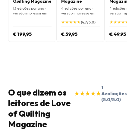
Quilting Magazine
Magazine
Magazine
13 edições por ano •
4 edições por ano •
4 edições por a
versão impressa em
versão impressa em
versão impres
Inglês
Inglês
Inglês
★
★
★
★
★
★
★
★
★
★
★
★
★
★
★
★
★
★
★
★
(4.7/5.0)
(5.
€ 199,95
€ 59,95
€ 49,95
1
O que dizem os
★
★
★
★
★
★
★
★
★
★
Avaliações
(5.0/5.0)
leitores de Love
of Quilting
Magazine