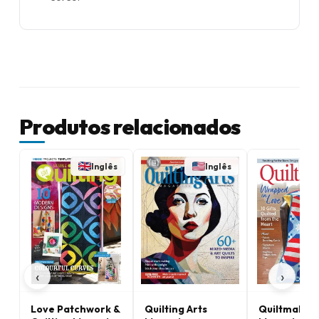
Produtos relacionados
Inglês
Inglês
‹
›
Love Patchwork &
Quilting Arts
Quiltmaker