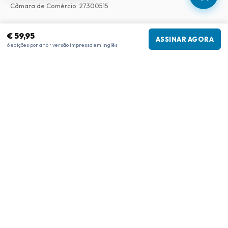
Câmara de Comércio
:
27300515
Nossa Rede
€ 59,95
ASSINAR AGORA
6 edições por ano • versão impressa em Inglês
www.tijdschriftenzo.nl
www.englischezeitschriften.de
www.magazinesenanglais.fr
www.rivisteininglese.it
www.papermagazines.com
www.americanmagazines.co.uk
www.engelskatidskrifter.se
www.internationalemagasiner.dk
www.englanninkielisetlehdet.fi
www.revistaseningles.es
www.revistasemingles.pt