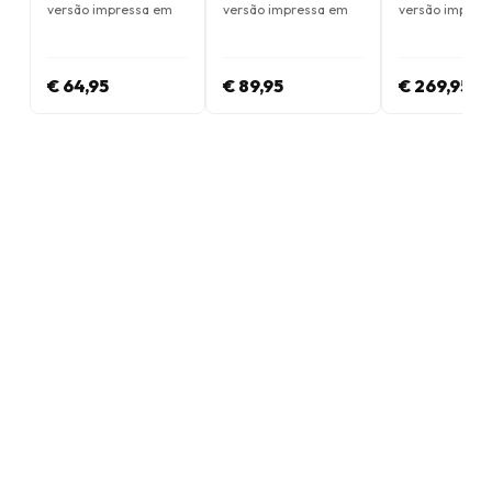
versão impressa em
versão impressa em
versão impres
Inglês
Inglês
Inglês
€ 64,95
€ 89,95
€ 269,95