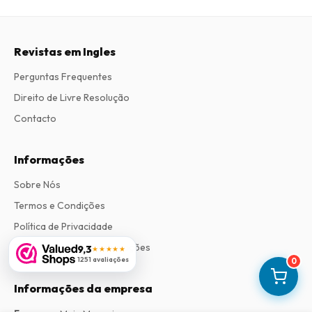
Revistas em Ingles
Perguntas Frequentes
Direito de Livre Resolução
Contacto
Informações
Sobre Nós
Termos e Condições
Política de Privacidade
Procedimento de Reclamações
9,3
★★★★★
1251 avaliações
0
Informações da empresa