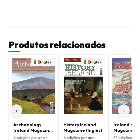
Produtos relacionados
Inglês
Inglês
‹
›
Archaeology
History Ireland
Ireland's O
Ireland Magazine
Magazine (Inglês)
Magazine
(Inglês)
4 edições por ano •
6 edições por ano •
52 edições por 