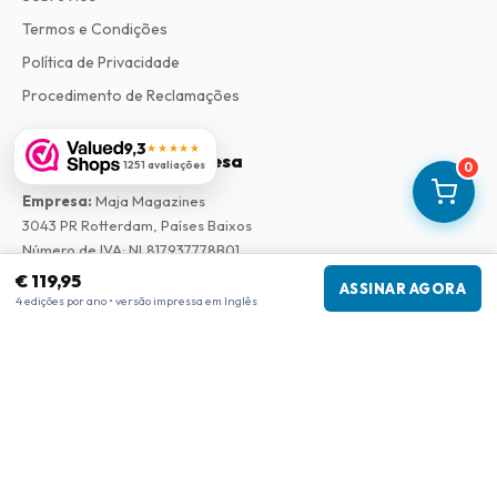
Termos e Condições
Política de Privacidade
Procedimento de Reclamações
9,3
★★★★★
Informações da empresa
1251 avaliações
0
Empresa
:
Maja Magazines
3043 PR Rotterdam, Países Baixos
Número de IVA
:
NL817937778B01
Câmara de Comércio
:
27300515
€ 119,95
ASSINAR AGORA
4 edições por ano • versão impressa em Inglês
Nossa Rede
www.tijdschriftenzo.nl
www.englischezeitschriften.de
www.magazinesenanglais.fr
www.rivisteininglese.it
www.papermagazines.com