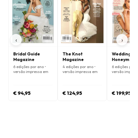
‹
›
Bridal Guide
The Knot
Weddings &
Magazine
Magazine
Honeymoon
Magazine
6 edições por ano •
4 edições por ano •
6 edições por a
versão impressa em
versão impressa em
versão impres
Inglês
Inglês
Inglês
€ 94,95
€ 124,95
€ 199,95