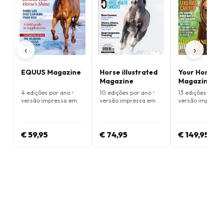
‹
›
EQUUS Magazine
Horse illustrated
Your Horse
Magazine
Magazine
4 edições por ano •
10 edições por ano •
13 edições por 
versão impressa em
versão impressa em
versão impres
Inglês
Inglês
Inglês
€ 59,95
€ 74,95
€ 149,95