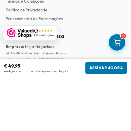
Termos e Condições
Política de Privacidade
Procedimento de Reclamações
9,3
★★★★★
Informações da empresa
1251 avaliações
0
Empresa
:
Maja Magazines
3043 PR Rotterdam, Países Baixos
Número de IVA
:
NL817937778B01
€ 49,95
Câmara de Comércio
:
27300515
ASSINAR AGORA
4 edições por ano • versão impressa em Inglês
Nossa Rede
www.tijdschriftenzo.nl
www.englischezeitschriften.de
www.magazinesenanglais.fr
www.rivisteininglese.it
www.papermagazines.com
www.americanmagazines.co.uk