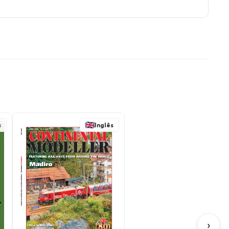
s
Inglês
›