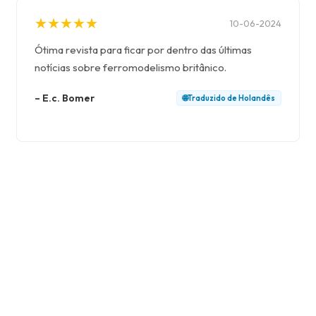
★
★
★
★
★
★
★
★
★
★
10-06-2024
Ótima revista para ficar por dentro das últimas
notícias sobre ferromodelismo britânico.
–
E.c. Bomer
🌐
Traduzido de
Holandês