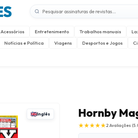
ES
Acessórios
Entretenimento
Trabalhos manuais
La
Notícias e Política
Viagens
Desportos e Jogos
Ci
Hornby Ma
Inglês
★
★
★
★
★
★
★
★
★
★
2
Avaliações
(5.