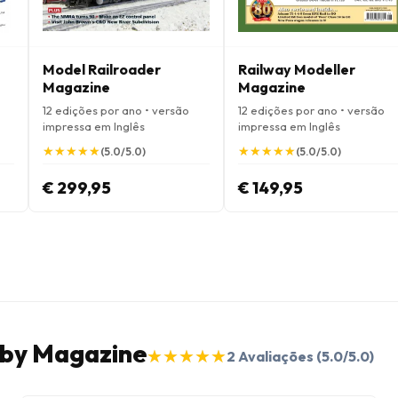
Model Railroader
Railway Modeller
Magazine
Magazine
12 edições por ano • versão
12 edições por ano • versão
impressa em Inglês
impressa em Inglês
★
★
★
★
★
★
★
★
★
★
★
★
★
★
★
★
★
★
★
★
(5.0/5.0)
(5.0/5.0)
€ 299,95
€ 149,95
rnby Magazine
★
★
★
★
★
★
★
★
★
★
2
Avaliações
(5.0/5.0)