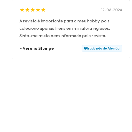
★
★
★
★
★
★
★
★
★
★
12-06-2024
A revista é importante para o meu hobby, pois
coleciono apenas trens em miniatura ingleses.
Sinto-me muito bem informado pela revista.
–
Verena Stumpe
🌐
Traduzido de
Alemão