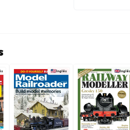
s
ês
Inglês
Inglê