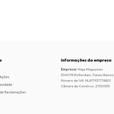
s
Informações da empresa
Empresa
:
Maja Magazines
3043 PR Rotterdam, Países Baixos
dições
Número de IVA
:
NL817937778B01
vacidade
Câmara de Comércio
:
27300515
de Reclamações