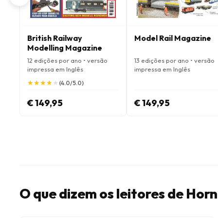
British Railway
Model Rail Magazine
Modelling Magazine
12 edições por ano • versão
13 edições por ano • versão
impressa em Inglês
impressa em Inglês
★
★
★
★
★
★
★
★
★
★
(4.0/5.0)
€ 149,95
€ 149,95
O que dizem os leitores de Ho