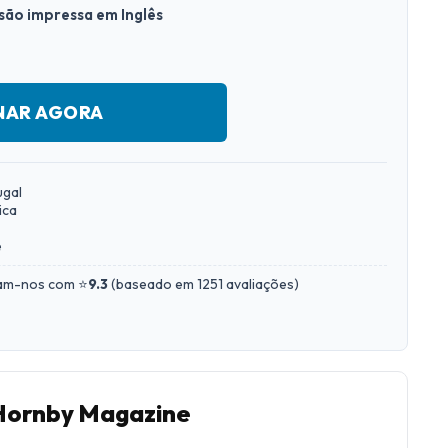
rsão impressa em Inglês
NAR AGORA
ugal
ica
e
iam-nos com ⭐
9.3
(
baseado em 1251 avaliações
)
 Hornby Magazine