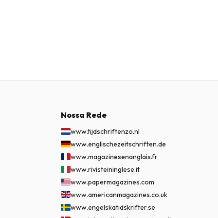
Nossa Rede
www.tijdschriftenzo.nl
www.englischezeitschriften.de
www.magazinesenanglais.fr
www.rivisteininglese.it
www.papermagazines.com
www.americanmagazines.co.uk
www.engelskatidskrifter.se