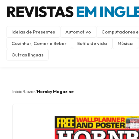
REVISTAS
EM INGL
Ideias de Presentes
Automotivo
Computadores e 
Cozinhar, Comer e Beber
Estilo de vida
Música
Outras línguas
Início
Lazer
Hornby Magazine
/
/