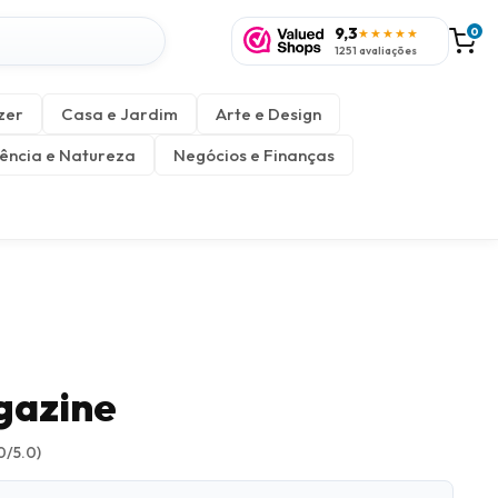
9,3
0
★★★★★
1251 avaliações
zer
Casa e Jardim
Arte e Design
ência e Natureza
Negócios e Finanças
gazine
0/5.0)