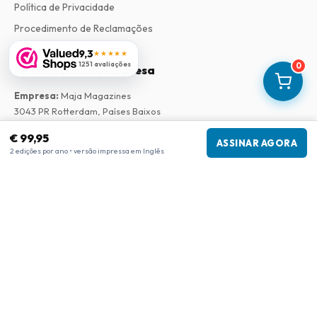
Política de Privacidade
Procedimento de Reclamações
9,3
★★★★★
1251 avaliações
0
Informações da empresa
Empresa
:
Maja Magazines
3043 PR Rotterdam, Países Baixos
Número de IVA
:
NL817937778B01
€ 99,95
Câmara de Comércio
:
27300515
ASSINAR AGORA
2 edições por ano • versão impressa em Inglês
Nossa Rede
www.tijdschriftenzo.nl
www.englischezeitschriften.de
www.magazinesenanglais.fr
www.rivisteininglese.it
www.papermagazines.com
www.americanmagazines.co.uk
www.engelskatidskrifter.se