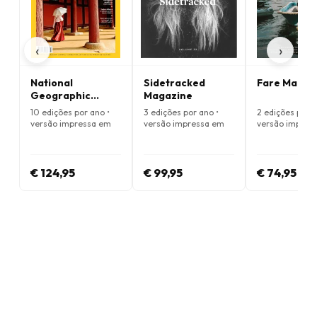
‹
›
National
Sidetracked
Fare Magaz
Geographic
Magazine
Traveller
10 edições por ano •
3 edições por ano •
2 edições por a
Magazine
versão impressa em
versão impressa em
versão impres
Inglês
Inglês
Inglês
€ 124,95
€ 99,95
€ 74,95