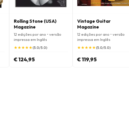
Rolling Stone (USA)
Vintage Guitar
Magazine
Magazine
12 edições por ano • versão
12 edições por ano • versão
impressa em Inglês
impressa em Inglês
★
★
★
★
★
★
★
★
★
★
★
★
★
★
★
★
★
★
★
★
(5.0/5.0)
(5.0/5.0)
€ 124,95
€ 119,95