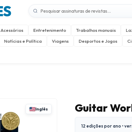
ES
Acessórios
Entretenimento
Trabalhos manuais
La
Notícias e Política
Viagens
Desportos e Jogos
Ci
Guitar Wor
Inglês
12 edições por ano • ve