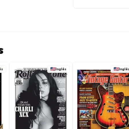
s
ês
Inglês
Inglê