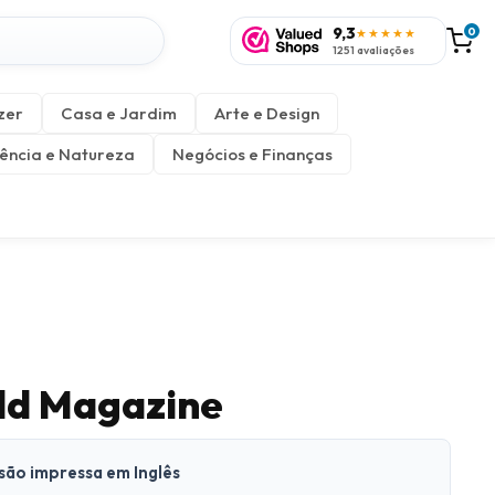
9,3
0
★★★★★
1251 avaliações
zer
Casa e Jardim
Arte e Design
ência e Natureza
Negócios e Finanças
ld Magazine
rsão impressa em Inglês