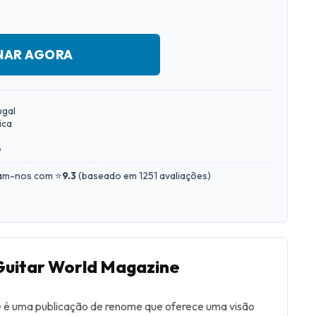
NAR AGORA
ugal
ica
e
iam-nos com ⭐
9.3
(
baseado em 1251 avaliações
)
Guitar World Magazine
 é uma publicação de renome que oferece uma visão