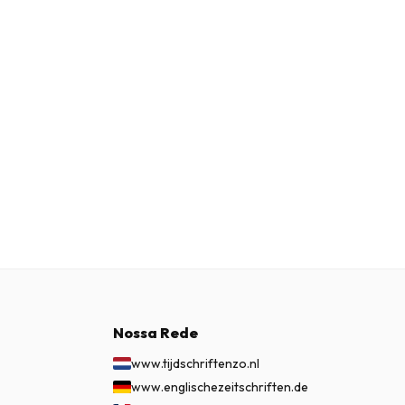
Nossa Rede
www.tijdschriftenzo.nl
www.englischezeitschriften.de