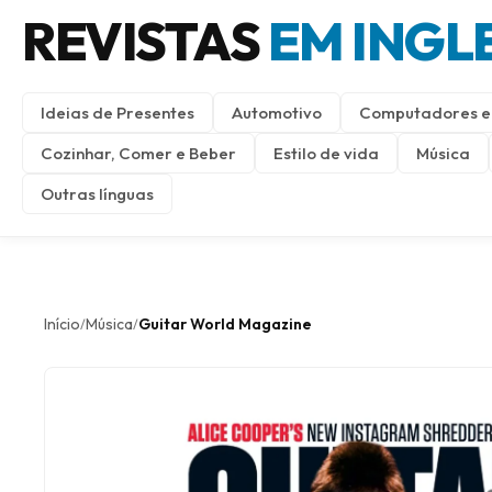
REVISTAS
EM INGL
Ideias de Presentes
Automotivo
Computadores e 
Cozinhar, Comer e Beber
Estilo de vida
Música
Outras línguas
Início
Música
Guitar World Magazine
/
/